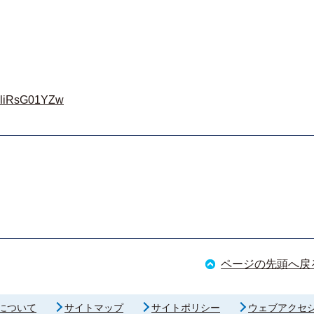
=zliRsG01YZw
ページの先頭へ戻
について
サイトマップ
サイトポリシー
ウェブアクセ