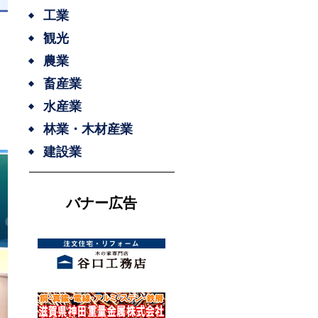
日
工業
観光
農業
畜産業
水産業
林業・木材産業
建設業
バナー広告