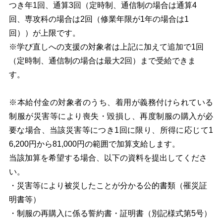
つき年1回、通算3回（定時制、通信制の場合は通算4
回、専攻科の場合は2回（修業年限が1年の場合は1
回））が上限です。
※学び直しへの⽀援の対象者は上記に加えて追加で1回
（定時制、通信制の場合は最⼤2回）まで受給できま
す。
※本給付金の対象者のうち、着用が義務付けられている
制服が災害等により喪失・毀損し、再度制服の購入が必
要な場合、当該災害等につき1回に限り、所得に応じて1
6,200円から81,000円の範囲で加算支給します。
当該加算を希望する場合、以下の資料を提出してくださ
い。
・災害等により被災したことが分かる公的書類（罹災証
明書等）
・制服の再購入に係る誓約書・証明書（別記様式第5号）