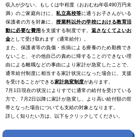
収入が少ない、もしくは中程度（おおむね年収490万円未
満）のご家庭向けに、
私立高校等
に通うお子さんがいる
保護者の方を対象に、
授業料以外の学校における教育活
動に必要な費用
を支援する制度です。
返さなくてよいお
金
として受け取れます（通常給付）。
また、保護者等の負傷・疾病による療養のため勤務でき
ないこと、その他自己の責めに帰することのできない理
由による離職などの事由により家計が急変したことで、
通常給付制度に相当する家計状況になった場合に、支援
を受けることができる
家計急変制度
があります。
7月1日現在の状況によりすでに通常の給付を受けている
方で、7月2日以降に家計が急変し、より高い給付額の世
帯となった場合についても支給の対象となります。
詳しく知りたい方は、以下をクリックしてください。