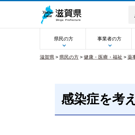
県民の方
事業者の方
滋賀県
>
県民の方
>
健康・医療・福祉
>
薬
感染症を考