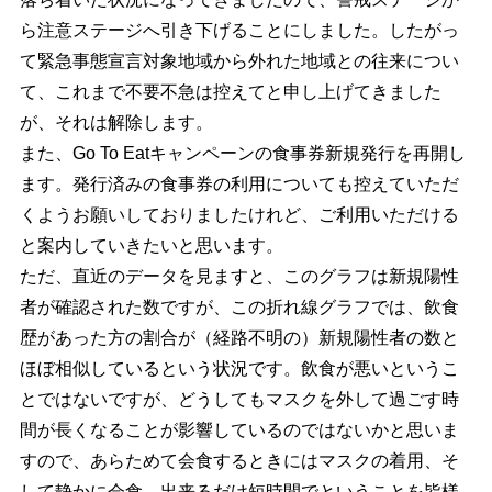
ら注意ステージへ引き下げることにしました。したがっ
て緊急事態宣言対象地域から外れた地域との往来につい
て、これまで不要不急は控えてと申し上げてきました
が、それは解除します。
また、Go To Eatキャンペーンの食事券新規発行を再開し
ます。発行済みの食事券の利用についても控えていただ
くようお願いしておりましたけれど、ご利用いただける
と案内していきたいと思います。
ただ、直近のデータを見ますと、このグラフは新規陽性
者が確認された数ですが、この折れ線グラフでは、飲食
歴があった方の割合が（経路不明の）新規陽性者の数と
ほぼ相似しているという状況です。飲食が悪いというこ
とではないですが、どうしてもマスクを外して過ごす時
間が長くなることが影響しているのではないかと思いま
すので、あらためて会食するときにはマスクの着用、そ
して静かに会食、出来るだけ短時間でということを皆様