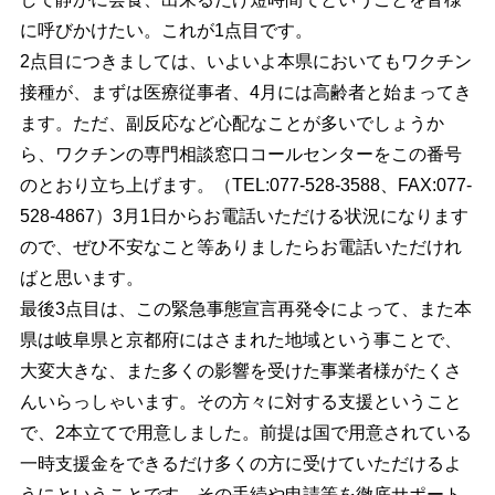
に呼びかけたい。これが1点目です。
2点目につきましては、いよいよ本県においてもワクチン
接種が、まずは医療従事者、4月には高齢者と始まってき
ます。ただ、副反応など心配なことが多いでしょうか
ら、ワクチンの専門相談窓口コールセンターをこの番号
のとおり立ち上げます。（TEL:077-528-3588、FAX:077-
528-4867）3月1日からお電話いただける状況になります
ので、ぜひ不安なこと等ありましたらお電話いただけれ
ばと思います。
最後3点目は、この緊急事態宣言再発令によって、また本
県は岐阜県と京都府にはさまれた地域という事ことで、
大変大きな、また多くの影響を受けた事業者様がたくさ
んいらっしゃいます。その方々に対する支援ということ
で、2本立てで用意しました。前提は国で用意されている
一時支援金をできるだけ多くの方に受けていただけるよ
うにということです。その手続や申請等を徹底サポート