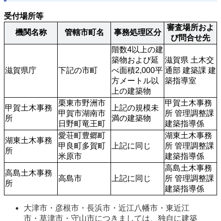
受付場所等
審査場所およ
機関名称
管轄市町名
事務処理区分
び問合せ先
階数4以上の建
築物および延
滋賀県 土木交
滋賀県庁
下記の市町
べ面積2,000平
通部 建築課 建
方メートル以
築指導室
上の建築物 
栗東市野洲市
甲賀土木事務
甲賀土木事務
上記の規模未
甲賀市湖南市
所 管理調整課 
所
満の建築物
日野町竜王町
建築指導係
愛荘町豊郷町
湖東土木事務
湖東土木事務
甲良町多賀町
上記に同じ
所 管理調整課 
所
米原市
建築指導係
高島土木事務
高島土木事務
高島市
上記に同じ
所 管理調整課 
所
建築指導係
大津市・彦根市・長浜市・近江八幡市・東近江
市・草津市・守山市につきましては、独自に建築