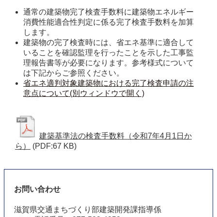
通常の建築物完了検査手数料に建築物エネルギー
消費性能適合性判定に係る完了検査手数料を加算
します。 
建築物の完了検査時には、省エネ基準に適合して
いることを確認監理を行ったことを示した工事監
理報告書等が必要になります。参考様式について
は下記からご参照ください。 
省エネ適判対象建築物における完了検査申請の注
意点について(別ウィンドウで開く)
建築基準法の検査手数料（令和7年4月1日か
ら）
(PDF:67 KB)
お問い合わせ
滋賀県交通まちづくり部建築開発課指導係