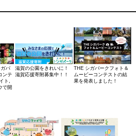
シガパ
滋賀の公園をきれいに！
THE シガパークフォト＆
コンテ
滋賀応援寄附募集中！！
ムービーコンテストの結
イト,
果を発表しました！
ウで開