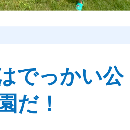
はでっかい公
園だ！