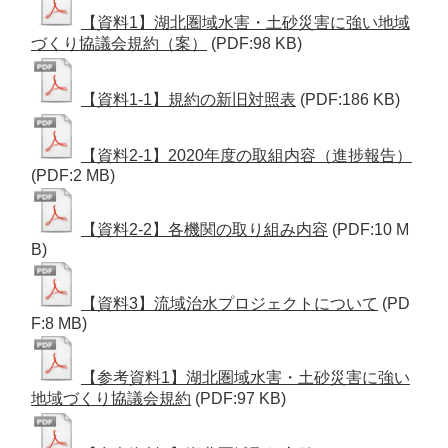
【資料1】湖北圏域水害・土砂災害に強い地域
づくり協議会規約（案）
(PDF:98 KB)
【資料1-1】規約の新旧対照表
(PDF:186 KB)
【資料2-1】2020年度の取組内容（進捗報告）
(PDF:2 MB)
【資料2-2】各機関の取り組み内容
(PDF:10 M
B)
【資料3】流域治水プロジェクトについて
(PD
F:8 MB)
【参考資料1】湖北圏域水害・土砂災害に強い
地域づくり協議会規約
(PDF:97 KB)