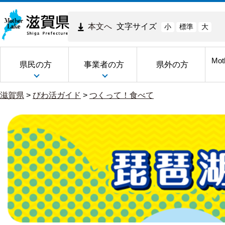
本文へ
文字サイズ
小
標準
大
Mot
県民の方
事業者の方
県外の方
滋賀県
>
びわ活ガイド
>
つくって！食べて