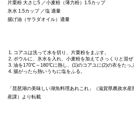
片栗粉 大さじ5 ／小麦粉（薄力粉）1.5カップ
氷水 1.5カップ ／塩 適量
揚げ油（サラダオイル）適量
コアユは洗って水を切り、片栗粉をまぶす。 
ボウルに、氷水を入れ、小麦粉を加えてさっくりと混ぜ
油を170℃～180℃に熱し、(1)のコアユに(2)の衣を
揚がったら熱いうちに塩をふる。 
「琵琶湖の美味しい湖魚料理あれこれ」（滋賀県農政水産
産課）より転載