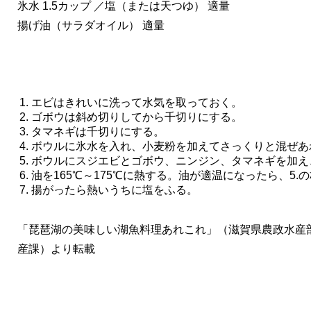
氷水 1.5カップ ／塩（または天つゆ） 適量
揚げ油（サラダオイル） 適量
エビはきれいに洗って水気を取っておく。 
ゴボウは斜め切りしてから千切りにする。
タマネギは千切りにする。
ボウルに氷水を入れ、小麦粉を加えてさっくりと混ぜあ
ボウルにスジエビとゴボウ、ニンジン、タマネギを加え
油を165℃～175℃に熱する。油が適温になったら、5
揚がったら熱いうちに塩をふる。 
「琵琶湖の美味しい湖魚料理あれこれ」（滋賀県農政水産
産課）より転載