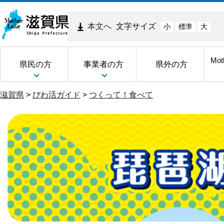
本文へ
文字サイズ
小
標準
大
Mot
県民の方
事業者の方
県外の方
滋賀県
>
びわ活ガイド
>
つくって！食べて