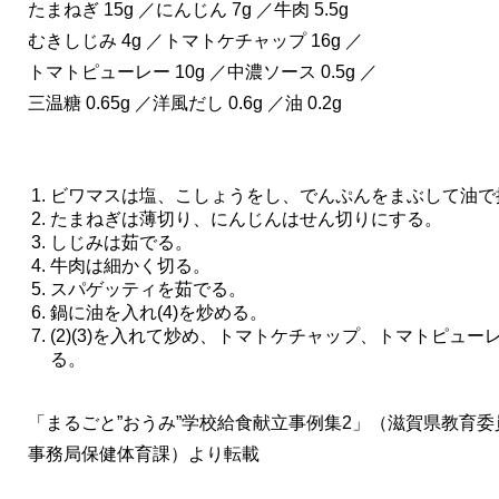
たまねぎ 15g ／にんじん 7g ／牛肉 5.5g
むきしじみ 4g ／トマトケチャップ 16g ／
トマトピューレー 10g ／中濃ソース 0.5g ／
三温糖 0.65g ／洋風だし 0.6g ／油 0.2g
ビワマスは塩、こしょうをし、でんぷんをまぶして油で
たまねぎは薄切り、にんじんはせん切りにする。 
しじみは茹でる。 
牛肉は細かく切る。 
スパゲッティを茹でる。 
鍋に油を入れ(4)を炒める。 
(2)(3)を入れて炒め、トマトケチャップ、トマトピュ
る。 
「まるごと”おうみ”学校給食献立事例集2」（滋賀県教育委
事務局保健体育課）より転載