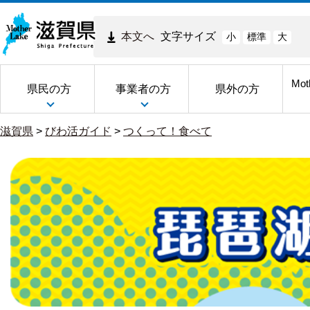
本文へ
文字サイズ
小
標準
大
Mot
県民の方
事業者の方
県外の方
滋賀県
>
びわ活ガイド
>
つくって！食べて