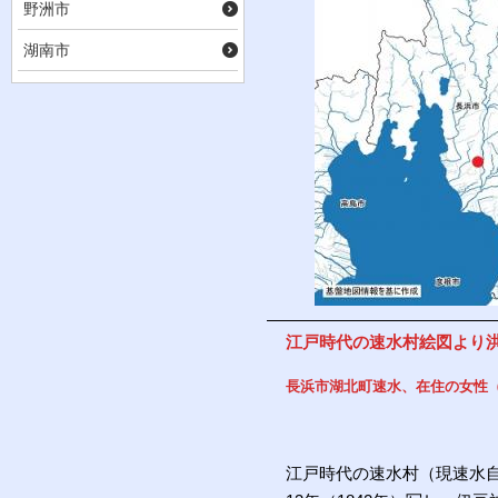
野洲市
湖南市
江戸時代の速水村絵図より
長浜市湖北町速水、在住の女性（
江戸時代の速水村（現速水