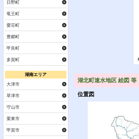
日野町
竜王町
愛荘町
豊郷町
甲良町
多賀町
湖南エリア
湖北町速水地区 絵図 等
大津市
位置図
草津市
守山市
栗東市
甲賀市