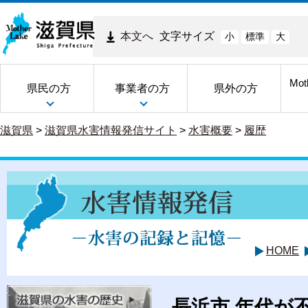
本文へ
文字サイズ
小
標準
大
Mot
県民の方
事業者の方
県外の方
滋賀県
>
滋賀県水害情報発信サイト
>
水害概要
>
履歴
HOME
長浜市 年代が