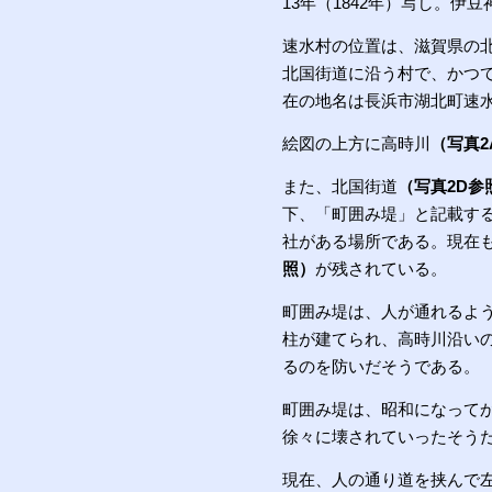
13年（1842年）写し。
速水村の位置は、滋賀県の
北国街道に沿う村で、かつて
在の地名は長浜市湖北町速
絵図の上方に高時川
（写真2
また、北国街道
（写真2D参
下、「町囲み堤」と記載す
社がある場所である。現在
照）
が残されている。
町囲み堤は、人が通れるよ
柱が建てられ、高時川沿い
るのを防いだそうである。
町囲み堤は、昭和になって
徐々に壊されていったそう
現在、人の通り道を挟んで