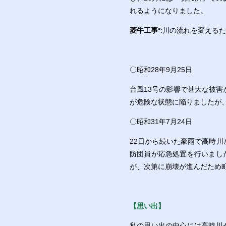
れるようになりました。
菱牛工事
*
:川の流れを変える
〇昭和28年9月25日
台風13号の影響で甚大な被害
が危険な状態に陥りましたが
〇昭和31年7月24日
22日から続いた豪雨で高時
防団員が応急処置を行いまし
が、次第に崩壊が進んだため
【思い出】
私の思い出の中心には高時川