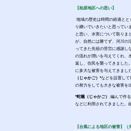
【柏原地区への思い】
地域の歴史は時間の経過とと
り継いでいきたいと思ってい
と思い、水害について取りま
が、自然には勝てず、河川の
ってきた先祖の苦労に感謝し
の流れが潤いを与えてくれ、
返し、住民を襲ってきました
に多大な被害を与えてきまし
（じゃかご）*
などを設置して
の努力をしても大きな被害を
*蛇籠（じゃかご）
:編んで作
などに利用されてきました。
【台風による地区の被害】（大