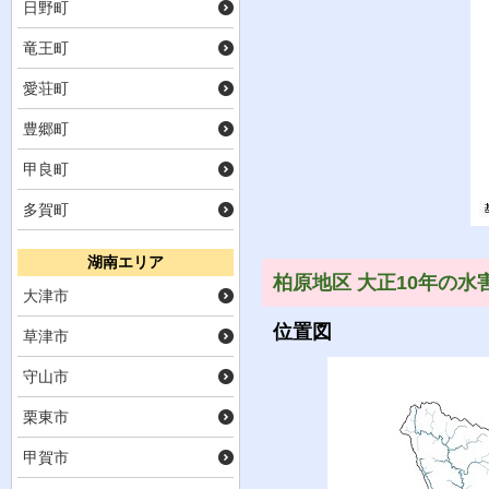
日野町
竜王町
愛荘町
豊郷町
甲良町
多賀町
湖南エリア
柏原地区 大正10年の水
大津市
位置図
草津市
守山市
栗東市
甲賀市