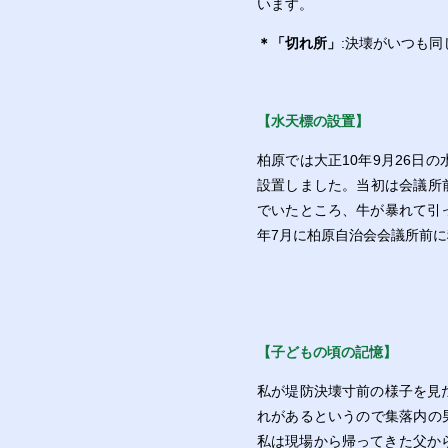
います。
＊「切れ所」
:決壊がいつも
【水天標の設置】
柏原では大正10年9月26日
設置しました。当初は会議所
でいたところ、牛が暴れて引
年7月に柏原自治会会議所前
【子どもの頃の記憶】
私が堤防決壊寸前の様子を見
れがあるというので集落内の
私は現場から帰ってきた父か