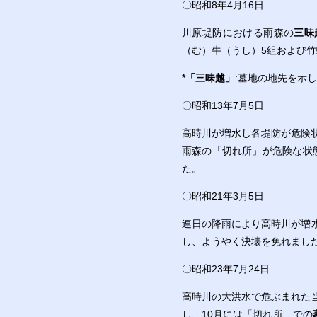
〇昭和8年4月16日
川原堤防における雨森の
三味
（む）牛（うし）5組および竹
*
「
三味越
」
:墓地の地先を示
〇昭和13年7月5日
高時川が増水し各堤防が危険
雨森の「切れ所」が危険な状
た。
〇昭和21年3月5日
連日の降雨により高時川が増
し、ようやく決壊を免れまし
〇昭和23年7月24日
高時川の大洪水で危ぶまれた
し、10月には「切れ所」での