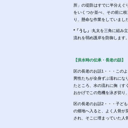
所」の堤防はすでに半分えぐ
をいくつか並べ、その前に枝
り、懸命な作業をしていまし
*「うし」
:丸太を三角に組み
流れを弱め護岸を防御します
【洪水時の伝承・長老の話】
区の長老のお話1・・・この
男性たちが全身ずぶ濡れにな
たところ、水の流れに掬（す
おかげでこの危機を泳ぎ切り
区の長老のお話2・・・子ど
の畑地へ入ると、よく人骨が
され、そこに埋まっていた人