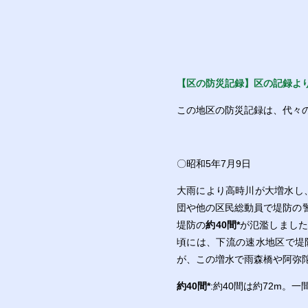
【区の防災記録】区の記録よ
この地区の防災記録は、代々
〇昭和5年7月9日
大雨により高時川が大増水し
団や他の区民総動員で堤防の
堤防の
約40間
*
が氾濫しました
頃には、下流の速水地区で堤
が、この増水で雨森橋や阿弥
約40間
*
:約40間は約72m。一