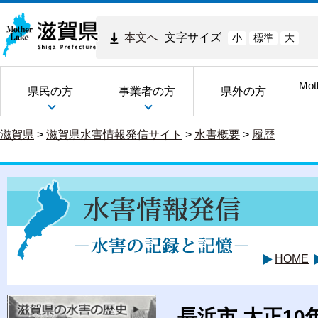
本文へ
文字サイズ
小
標準
大
Mot
県民の方
事業者の方
県外の方
滋賀県
>
滋賀県水害情報発信サイト
>
水害概要
>
履歴
HOME
長浜市 大正10