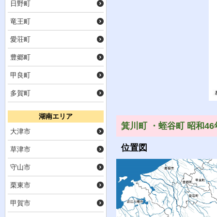
日野町
竜王町
愛荘町
豊郷町
甲良町
多賀町
湖南エリア
箕川町 ・蛭谷町 昭和46
大津市
位置図
草津市
守山市
栗東市
甲賀市