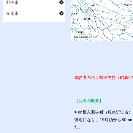
野洲市
湖南市
体験者の語り県民男性（昭和2
【台風の概要】
神崎郡永源寺町（現東近江市）政
強雨になり、19時頃から50m
た。