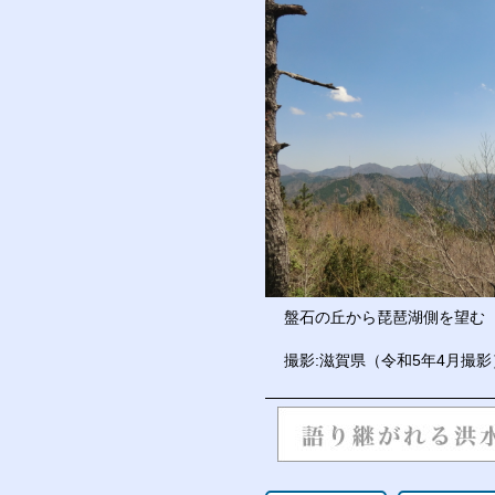
盤石の丘から琵琶湖側を望む
撮影:滋賀県（令和5年4月撮影