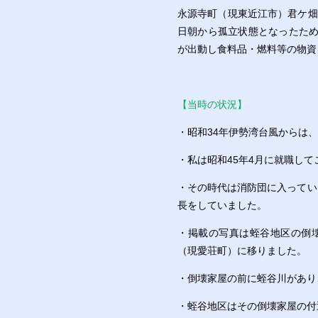
永源寺町（現東近江市）君ケ畑
日朝から孤立状態となったため
が出動し食料品・燃料等の物資
【当時の状況】
・昭和34年伊勢湾台風からは
・私は昭和45年4月に就職し
・その時代は消防団に入ってい
長をしていました。
・掲載の写真は蛭谷地区の倒
（現愛荘町）に移りました。
・倒壊家屋の前に蛭谷川があり
・蛭谷地区はその倒壊家屋の付