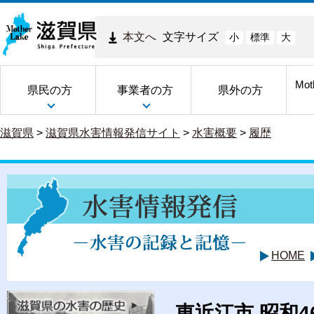
本文へ
文字サイズ
小
標準
大
Mot
県民の方
事業者の方
県外の方
滋賀県
>
滋賀県水害情報発信サイト
>
水害概要
>
履歴
HOME
東近江市 昭和4