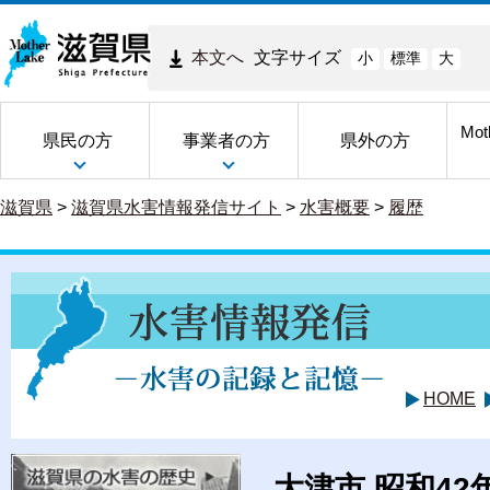
本文へ
文字サイズ
小
標準
大
Mot
県民の方
事業者の方
県外の方
滋賀県
>
滋賀県水害情報発信サイト
>
水害概要
>
履歴
HOME
大津市 昭和42