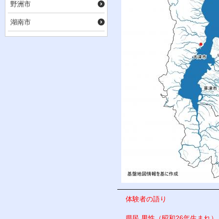
野洲市
湖南市
体験者の語り
県民 男性（
昭和
26
年
生まれ）