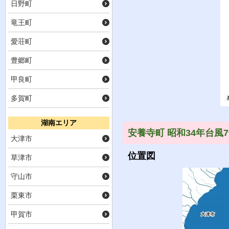
日野町
竜王町
愛荘町
豊郷町
甲良町
多賀町
湖南エリア
安養寺町 昭和34年台風
大津市
位置図
草津市
守山市
栗東市
甲賀市