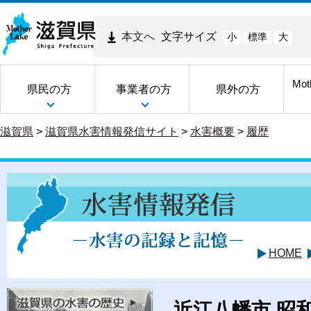
本文へ
文字サイズ
小
標準
大
Mot
県民の方
事業者の方
県外の方
滋賀県
>
滋賀県水害情報発信サイト
>
水害概要
>
履歴
HOME
近江八幡市 昭和