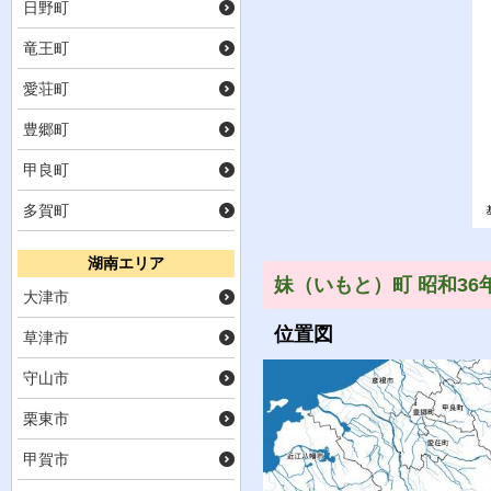
日野町
竜王町
愛荘町
豊郷町
甲良町
多賀町
湖南エリア
妹（いもと）町 昭和36
大津市
位置図
草津市
守山市
栗東市
甲賀市