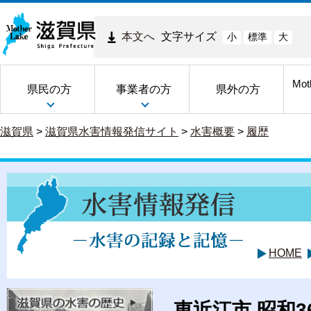
本文へ
文字サイズ
小
標準
大
Mot
県民の方
事業者の方
県外の方
滋賀県
>
滋賀県水害情報発信サイト
>
水害概要
>
履歴
HOME
東近江市 昭和3