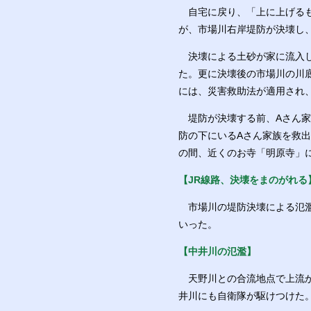
自宅に戻り、「上に上げるも
が、市場川右岸堤防が決壊し
決壊による土砂が家に流入し
た。更に決壊後の市場川の川
には、災害救助法が適用され
堤防が決壊する前、Aさん家
防の下にいるAさん家族を救
の間、近くのお寺「明原寺」
【JR線路、決壊をまのがれる
市場川の堤防決壊による氾濫
いった。
【中井川の氾濫】
天野川との合流地点で上流か
井川にも自衛隊が駆けつけた