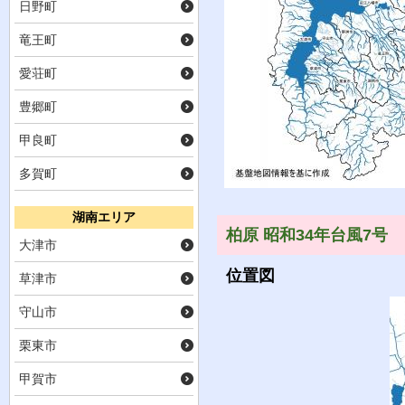
日野町
竜王町
愛荘町
豊郷町
甲良町
多賀町
湖南エリア
柏原 昭和34年台風7号
大津市
位置図
草津市
守山市
栗東市
甲賀市