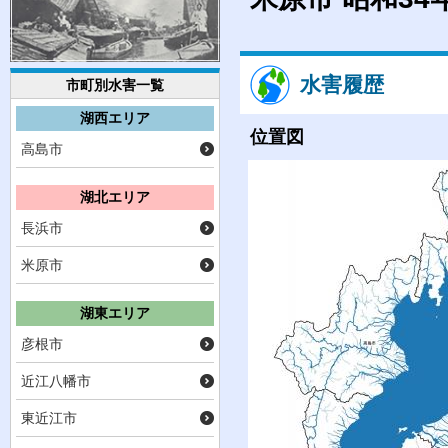
水害履歴
市町別水害一覧
湖西エリア
位置図
高島市
湖北エリア
長浜市
米原市
湖東エリア
彦根市
近江八幡市
東近江市