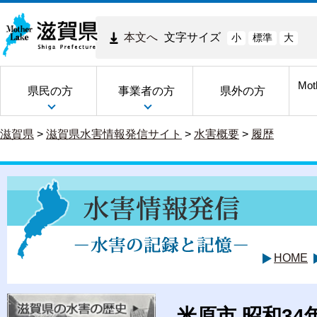
本文へ
文字サイズ
小
標準
大
Mot
県民の方
事業者の方
県外の方
滋賀県
>
滋賀県水害情報発信サイト
>
水害概要
>
履歴
HOME
米原市 昭和34