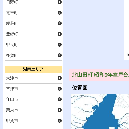
日野町
竜王町
愛荘町
豊郷町
甲良町
多賀町
湖南エリア
北山田町 昭和9年室戸台
大津市
位置図
草津市
守山市
栗東市
甲賀市