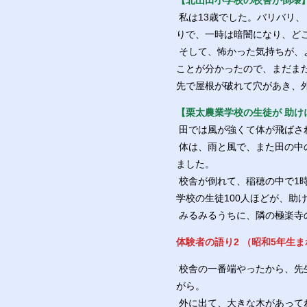
【北山田小学校の校舎が倒壊
私は13歳でした。バリバリ
りで、一時は暗闇になり、ど
そして、怖かった気持ちが、
ことが分かったので、まだま
先で屋根が破れて穴があき、
【栗太農業学校の生徒が 助け
田では風が強くて体が飛ばさ
体は、雨と風で、また田の中
ました。
校舎が倒れて、稲穂の中で1
学校の生徒100人ほどが、助
みるみるうちに、隣の極楽寺
体験者の語り2 （昭和5年生
校舎の一番端やったから、先
がら。
外に出て、大きな木があって