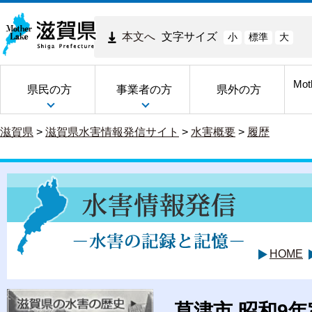
本文へ
文字サイズ
小
標準
大
Mot
県民の方
事業者の方
県外の方
滋賀県
>
滋賀県水害情報発信サイト
>
水害概要
>
履歴
HOME
草津市 昭和9