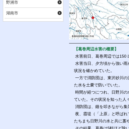
野洲市
湖南市
【葛巻周辺水害の概要】
水害前日、葛巻周辺では150
水害当日、夕方頃から強い雨
状況を確かめていた。
一方で消防団は、東沢砂川の
た水を土嚢で防いでいた。
時間が経つにつれ、日野川の
ていた。その状況を知った人
消防団は、鐘を叩きながら集
夜、霞堤（「上原」と呼ばれ
たちまち日野川の水と共に藁
その結果、葛巻は5軒ほど除