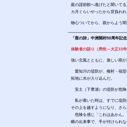
庭の謹節館へ逃げたと聞いてる
カ月ぐらいやったから背負われ
物心ついてから、親からよう聞
「葭の詩」中洲開村
50
周年記念
体験者の語り（男性～大正15年
強い北風とともに、激しい雨が
愛知川の堤防が、種村・福堂
拓地に水が入り込んだ。
安土（下豊浦）の堤防が危険
私が着いた時は、すでに堤防
その上を越すようになり、さら
危険を感じ「これはあかん。
瞬の出来事で、手が付けられな