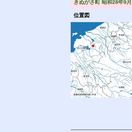
きぬがさ町 昭和28年9月
位置図