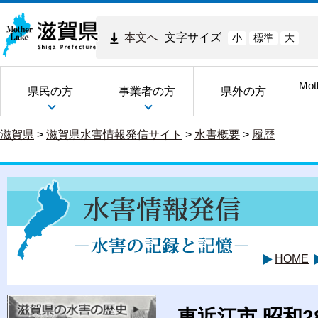
本文へ
文字サイズ
小
標準
大
Mot
県民の方
事業者の方
県外の方
滋賀県
>
滋賀県水害情報発信サイト
>
水害概要
>
履歴
HOME
東近江市 昭和2