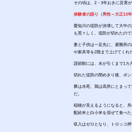
その頃は、2・3年おきに災害
体験者の語り（男性～大正13
愛知川の堤防が決壊して大中の
も荒々しく、堤防が切れたので
妻と子供は一足先に、避難所の
や家具等を2階まで上げてくれ
謹節館には、水が引くまで1カ
切れた堤防の閉めきり後、ポン
豚は水死、鶏は高所にとまって
だ。
稲穂が見えるようになると、舟
配給米と白小米を混ぜて食べた
収入はゼロとなり、トロッコ押