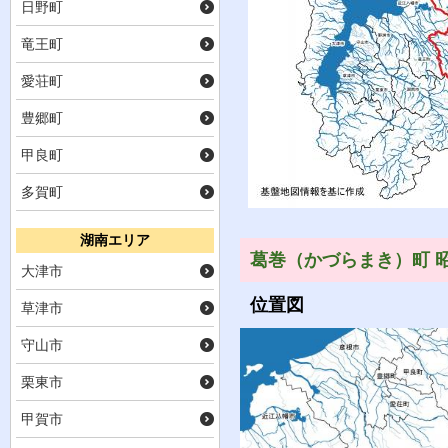
日野町
竜王町
愛荘町
豊郷町
甲良町
多賀町
湖南エリア
葛巻（かづらまき）町 昭
大津市
位置図
草津市
守山市
栗東市
甲賀市