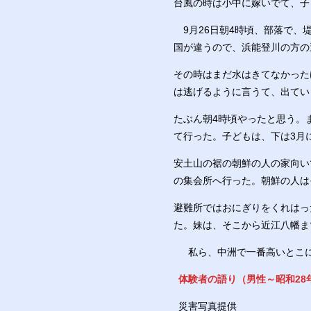
台風の時は小中に嫁いでて、子
9月26日朝4時頃、部落で、
国が違うので、浜能登川の方の
その時はまだ水はきてなかった
は逃げるように言うて、出てい
たぶん朝4時頃やったと思う。
て行った。
子どもは、下は3月
安土山の裾の朝鮮の人の家向い
の集会所へ行った。朝鮮の人は
避難所ではおにぎりをくれはっ
た。妹は、そこから近江八幡ま
私ら、中洲で一番高いとこに
体験者の語り（男
性～
昭和28
災害写真提供