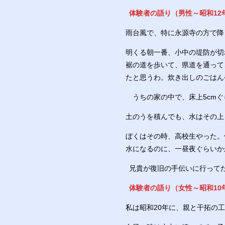
体験者の語り（
男性～
昭和12
雨台風で、特に永源寺の方で降
明くる朝一番、小中の堤防が切
裾の道を歩いて、県道を通って
たと思うわ。炊き出しのごはん
うちの家の中で、床上5cmぐ
土のうを積んでも、水はその上
ぼくはその時、高校生やった。
水になるのに、一昼夜ぐらいか
兄貴が復旧の手伝いに行って
体験者の語り（
女性～
昭和10
私は昭和20年に、親と干拓の