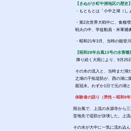
【きぬがさ町中洲地区の歴史
・
もともとは「小中之湖（し
・第2次世界大戦中に、食糧
戦火の中、学徒動員・米軍捕
・昭和21年3月、当時の能登
【昭和28年台風13号の水害概
降り続く大雨により、9月25
その水の流入と、当時まだ湖
之湖の干拓堤防が、西の湖に
面冠水。わずか1日で元の湖
体験者の語り（
男性～
昭和9年
雨台風で、上流の永源寺から三
堂地先で堤防が決壊した。上流
その水が大中に一気に流れ込ん