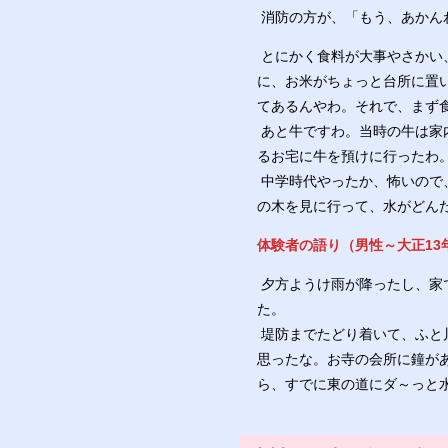
消防の方が、「もう、あかん
とにかく食料が大事やさかい
に、お米がちょっと台所に置
てあるんやわ。それで、まず
あと牛ですわ。当時の牛は家
るお宅に牛を預けに行ったわ
中学時代やったか、怖いので
の木を見に行って、水がどん
体験者の語り（男性～大正13
夕方ようけ雨が降ったし、家
た。
堤防までたどり着いて、ふと
思ったな。お寺の会所に鐘が
ら、すでに東の道にダ～っと