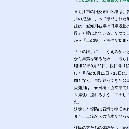
【この調査は、立命館大学歴
東近江市の旧愛東町区域は、
川の氾濫によって形成された
妹は、愛知川右岸の河岸段丘
段」と呼ばれている。かつては
から「上の段」へ移住が始ま
「上の段」に、「うえのかい
から集落を守るために、造ら
昭和28年9月25日、数日降
ひと月前の8月15日～16日
間もなく、再び襲ってきた台
愛知川は、春日橋下流左岸で1
左岸側に流れるように工夫し
た。
決壊した堤防は石垣で復旧さ
また、上流からの流木がひっ
住民の方たちの体験から、昭和