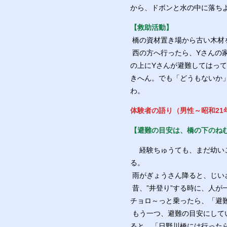
から、ドボンと水の中に落ち
【救助活動】
橋の資材置き場から古い木材
西の方へ行ったら、Yさんの
の上にYさんが避難してはっ
きへん。でも「どうもないか」
わ。
体験者の語り（男性～昭和21
【避難の目安は、橋の下のね
経験ちゅうても、まだ幼いこ
る。
雨がぎょうさん降ると、じい
昔、”井登り”する時に、人
チョロ～っと乗ったら、「避
もう一つ、避難の目安にして
ると、「日野川橋には行った