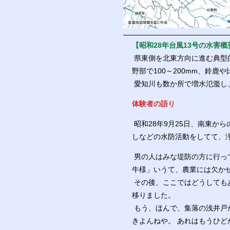
【昭和28年台風13号の水害概
県東側を北東方向に進む典型
野部で100～200mm、鈴鹿
愛知川も数か所で増水氾濫し
体験者の語り
昭和28年9月25日、南東
しなどの水防活動をしてて、
男の人はみな堤防の方に行っ
牛様」いうて、農業には欠か
その後、ここではどうしても
移りました。
もう、ほんで、集落の浅井戸
きよんねや。 あれはもうひど