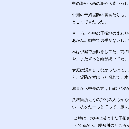
中の湖やら西の湖やら皆いっし
中洲の干拓堤防の裏あたりも、
とこまできたった。
何しろ、小中の干拓地のまわり
あかん。戦争で男手がないし、
私は伊庭で漁師をしてた。前の
や。まだずっと雨が続いてた。
伊庭は浸水してなかったので、
ら、堤防がずぼっと切れて、水
城東から中央の方は1mほど浸
決壊箇所近くの芦刈の人らから
い、杭をだーっと打って、床を
当時は、大中の湖はまだ干拓
ってるから、愛知川のところ