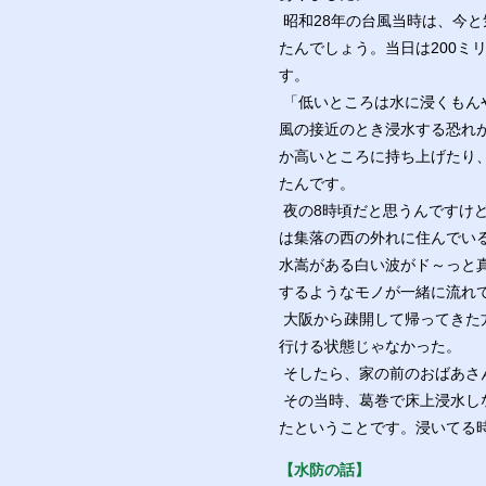
昭和28年の台風当時は、今と
たんでしょう。当日は200ミ
す。
「低いところは水に浸くもん
風の接近のとき浸水する恐れ
か高いところに持ち上げたり
たんです。
夜の8時頃だと思うんですけ
は集落の西の外れに住んでいる
水嵩がある白い波がド～っと
するようなモノが一緒に流れ
大阪から疎開して帰ってきた
行ける状態じゃなかった。
そしたら、家の前のおばあさ
その当時、葛巻で床上浸水し
たということです。浸いてる
【水防の話】