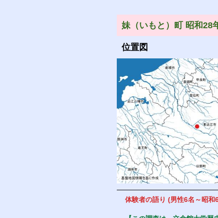
妹（いもと）町 昭和28
位置図
体験者の語り (
男性6名～
昭和6