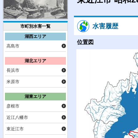
水害履歴
市町別水害一覧
湖西エリア
位置図
高島市
湖北エリア
長浜市
米原市
湖東エリア
彦根市
近江八幡市
東近江市