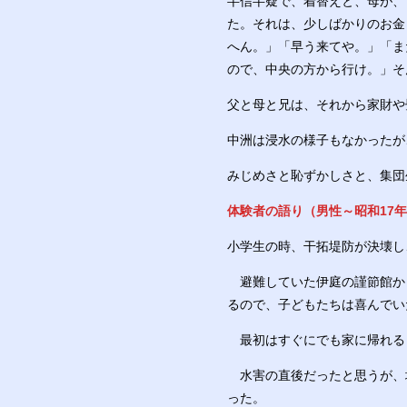
半信半疑で、着替えと、母が、
た。それは、少しばかりのお金
へん。」「早う来てや。」「ま
ので、中央の方から行け。」
そ
父と母と兄は、それから家財や
中洲は浸水の様子もなかったが
みじめさと恥ずかしさと、集団
体験者の語り（男性～昭和17
小学生の時、干拓堤防が決壊し
避難していた伊庭の謹節館か
るので、子どもたちは喜んでい
最初はすぐにでも家に帰れる
水害の直後だったと思うが、
った。