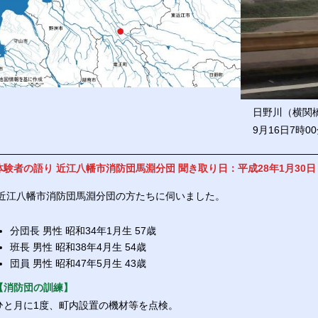
日野川（横関
9月16日7時0
体験者の語り 近江八幡市消防団馬淵分団 聞き取り日：平成28年1月30日
近江八幡市消防団馬淵分団の方たちに伺いました。
分団長 男性 昭和34年1月生 57歳
班長 男性 昭和38年4月生 54歳
団員 男性 昭和47年5月生 43歳
【消防団の訓練】
ひと月に1度、町内設置の機材等を点検。