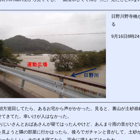
日野川野寺橋
る
9月16日8時2
朝方巡回してたら、あるお宅から声がかかった。見ると、裏山が土砂崩
せてきてた。幸いけが人はなかった。
おじいさんとおばあさんが寝てはったんやけど、あんまり雨の音がひど
を見ようと隣の部屋に行かはったら、後ろでガチャンと音がして、土砂
かったらしい。そのまま寝てたら、完全に埋もれてはったわ。