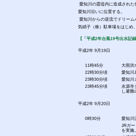
愛知川の霞堤内に造成された
愛知川沿いに位置する。
愛知川からの逆流でドリーム
気硝子（株）駐車場をはじめ
【「平成2年台風19号出水記
平成2年 9月19日
11時45分
大雨洪
22時30分頃
愛知川
23時30分頃
愛知川
23時45分頃
永源寺
し避難
平成2年 9月20日
0時30分
愛知川
JRガ
を実施