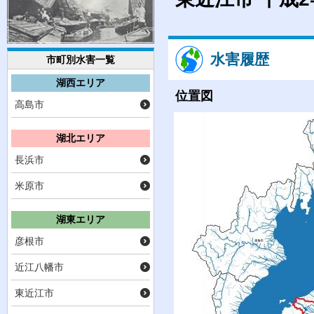
水害履歴
市町別水害一覧
湖西エリア
位置図
高島市
湖北エリア
長浜市
米原市
湖東エリア
彦根市
近江八幡市
東近江市