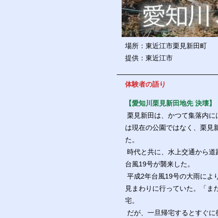
場所：東近江市栗見新田町
提供：東近江市
体験者の語り
【愛知川栗見新田地先 決壊】
栗見新田は、かつて集落内に
は現在の公園ではなく、栗見新
た。
時代と共に、水上交通から道
台風19号が襲来した。
平成2年台風19号の大雨に
見まわりに行っていた。「ま
宅。
だが、一旦帰宅するとすぐに