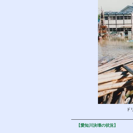
ド
【愛知川決壊の状況】