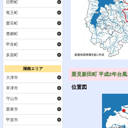
日野町
竜王町
愛荘町
豊郷町
甲良町
多賀町
湖南エリア
栗見新田町 平成2年台風
大津市
位置図
草津市
守山市
栗東市
甲賀市