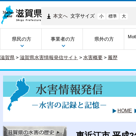
本文へ
文字サイズ
小
標準
大
Mot
県民の方
事業者の方
県外の方
滋賀県
>
滋賀県水害情報発信サイト
>
水害概要
>
履歴
HOME
東近江市 平成2