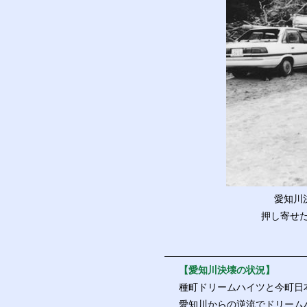
愛知川
押し寄せ
【愛知川決壊の状況】
種町ドリームハイツと今町日
愛知川からの逆流でドリーム