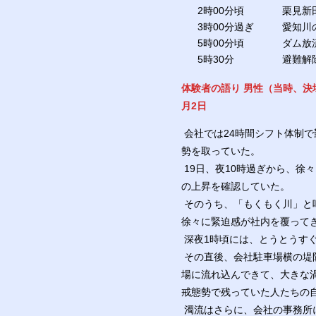
2時00分頃
栗見新
3時00分過ぎ
愛知川
5時00分頃
ダム放流
5時30分
避難解
体験者の語り 男性（当時、決
月2日
会社では24時間シフト体制で
勢を取っていた。
19日、夜10時過ぎから、徐
の上昇を確認していた。
そのうち、「もくもく川」と
徐々に緊迫感が社内を覆って
深夜1時頃には、とうとうす
その直後、会社駐車場横の堤防
場に流れ込んできて、大きな
戒態勢で残っていた人たちの
濁流はさらに、会社の事務所