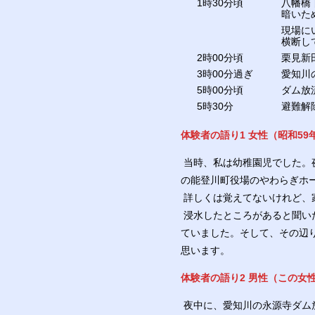
1時30分頃
八幡橋
暗いた
現場に
横断し
2時00分頃
栗見新
3時00分過ぎ
愛知川
5時00分頃
ダム放流
5時30分
避難解
体験者の語り1 女性（昭和59
当時、私は幼稚園児でした。
の能登川町役場のやわらぎホ
詳しくは覚えてないけれど、
浸水したところがあると聞い
ていました。そして、その辺
思います。
体験者の語り2 男性（この女
夜中に、愛知川の永源寺ダム