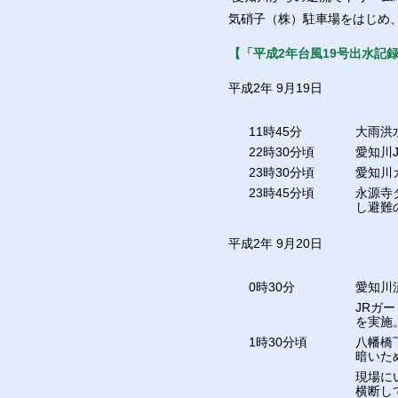
気硝子（株）駐車場をはじめ
【「平成2年台風19号出水記
平成2年 9月19日
11時45分
大雨洪
22時30分頃
愛知川
23時30分頃
愛知川
23時45分頃
永源寺
し避難
平成2年 9月20日
0時30分
愛知川
JRガ
を実施
1時30分頃
八幡橋
暗いた
現場に
横断し