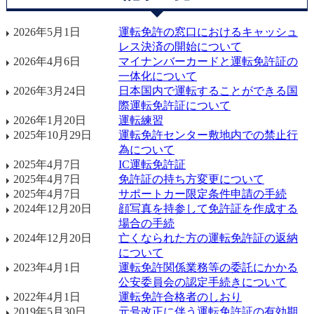
2026年5月1日
運転免許の窓口におけるキャッシュ
レス決済の開始について
2026年4月6日
マイナンバーカードと運転免許証の
一体化について
2026年3月24日
日本国内で運転することができる国
際運転免許証について
2026年1月20日
運転練習
2025年10月29日
運転免許センター敷地内での禁止行
為について
2025年4月7日
IC運転免許証
2025年4月7日
免許証の持ち方変更について
2025年4月7日
サポートカー限定条件申請の手続
2024年12月20日
顔写真を持参して免許証を作成する
場合の手続
2024年12月20日
亡くなられた方の運転免許証の返納
について
2023年4月1日
運転免許関係業務等の委託にかかる
公安委員会の認定手続きについて
2022年4月1日
運転免許合格者のしおり
2019年5月30日
元号改正に伴う運転免許証の有効期