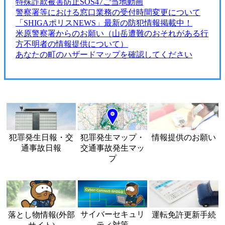
特殊詐欺被害防止SOS47ご当地動画
警察署等における窓口業務の受付時間変更について
「SHIGAポリスNEWS」最新の防犯情報掲載中！
米原警察署からのお願い（山岳遭難のおそれがある行
方不明者の情報提供について）
あなたの町のハザードマップを確認してください
犯罪発生日報・交
犯罪発生マップ・
情報提供のお願い
通事故日報
交通事故発生マッ
プ
サイバーセキュリ
落とし物情報(外部
運転免許更新手続
ティ対策