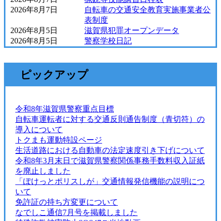
県
2026年8月7日
自転車の交通安全教育実施事業者公
警
表制度
2026年8月5日
滋賀県犯罪オープンデータ
ト
2026年8月5日
警察学校日記
ッ
ピックアップ
プ
ペ
令和8年滋賀県警察重点目標
ー
自転車運転者に対する交通反則通告制度（青切符）の
導入について
ジ
トクまも運動特設ページ
生活道路における自動車の法定速度引き下げについて
令和8年3月末日で滋賀県警察関係事務手数料収入証紙
を廃止しました
「ぽけっとポリスしが」交通情報発信機能の説明につ
いて
免許証の持ち方変更について
なでしこ通信7月号を掲載しました