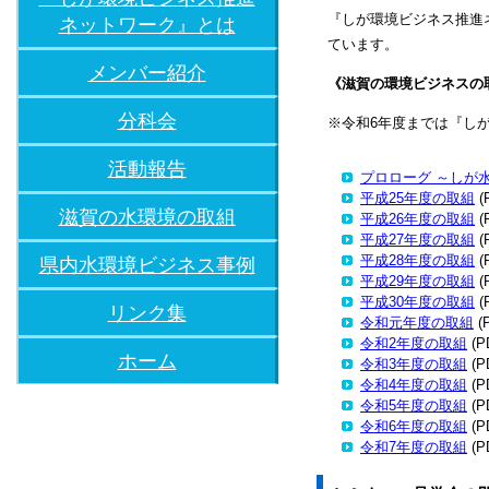
『しが環境ビジネス推進
ネットワーク』とは
ています。
メンバー紹介
《滋賀の環境ビジネスの
分科会
※令和6年度までは『し
活動報告
プロローグ ～しが
平成25年度の取組
(
滋賀の水環境の取組
平成26年度の取組
(
平成27年度の取組
(
平成28年度の取組
(
県内水環境ビジネス事例
平成29年度の取組
(
平成30年度の取組
(
リンク集
令和元年度の取組
(
令和2年度の取組
(P
ホーム
令和3年度の取組
(P
令和4年度の取組
(P
令和5年度の取組
(P
令和6年度の取組
(P
令和7年度の取組
(P