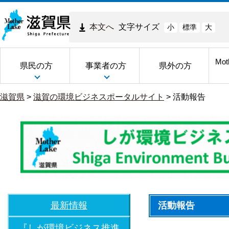
本文へ
文字サイズ
小
標準
大
Mot
県民の方
事業者の方
県外の方
滋賀県
>
滋賀の環境ビジネスポータルサイト
>
活動報告
最新情報
活動報告
『しが環境ビジネス推進