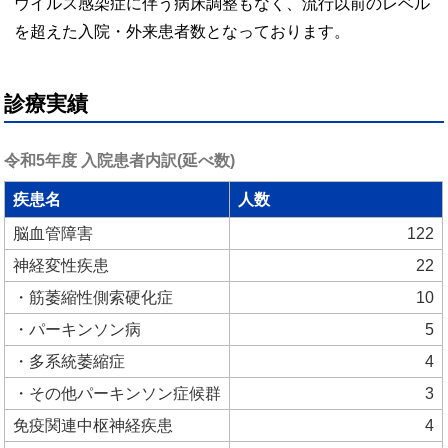
ウイルス感染症に伴う病床調整もなく、流行以前のレベル
を超えた入院・外来患者数となっております。
診療実績
令和5年度 入院患者内訳(延べ数) 
疾患名
人数
脳血管障害
122
神経変性疾患
22
・筋萎縮性側索硬化症
10
・パーキンソン病
5
・多系統萎縮症
4
・その他パーキンソン症候群
3
免疫関連中枢神経疾患
4