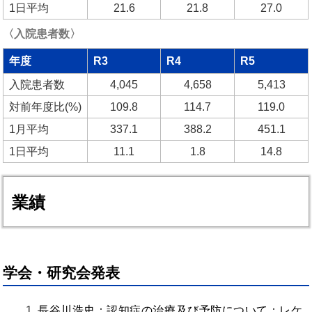
1日平均
21.6
21.8
27.0
〈入院患者数〉
年度
R3
R4
R5
入院患者数
4,045
4,658
5,413
対前年度比(%)
109.8
114.7
119.0
1月平均
337.1
388.2
451.1
1日平均
11.1
1.8
14.8
業績
学会・研究会発表
長谷川浩史
：認知症の治療及び予防について：レケ