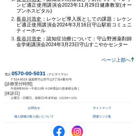
ンビ適正使用講演会2023年11月29日健康教室(オー
プンホスピタル)
長谷川浩史
：レケンビ導入医としての課題：レケン
ビ適正使用講演会2024年3月16日守山駅前コミュニ
ティーホール
長谷川浩史
：認知症治療について：守山野洲薬剤師
会学術講演会2024年3月23日守山すこやかセンター
ページ上部へ
0570-00-5031
電話
（ナビダイヤル）
〒524-8524 滋賀県守山市守山5丁目4番30号
[診療受付時間]
午前8時30分～午前11時 ※2科受診の患者様を除く
[休診日]
土曜日・日曜日、祝祭日/年末年始（12/29〜1/3）
お問合せ
サイトマップ
個人情報の取り扱いについて
関連リンク集