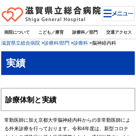
病院について
こども／療育
診療科／部門
交通アクセス
滋賀県立総合病院
>
診療科/部門
>
診療科
>
脳神経内科
実績
診療体制と実績
常勤医師に加え京都大学脳神経内科からの非常勤医師によ
る外来診療を行っております。令和4年度は、新型コロナ