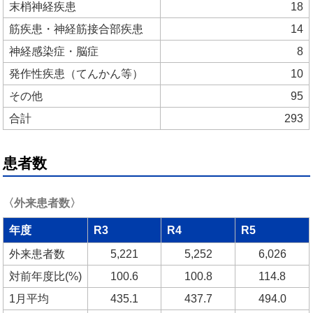
末梢神経疾患
18
筋疾患・神経筋接合部疾患
14
神経感染症・脳症
8
発作性疾患（てんかん等）
10
その他
95
合計
293
患者数
〈外来患者数〉
年度
R3
R4
R5
外来患者数
5,221
5,252
6,026
対前年度比(%)
100.6
100.8
114.8
1月平均
435.1
437.7
494.0