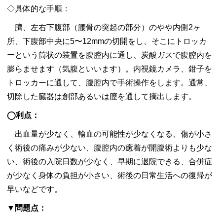
◇具体的な手順：
臍、左右下腹部（腰骨の突起の部分）のやや内側2ヶ
所、下腹部中央に5〜12mmの切開をし、そこにトロッカ
ーという筒状の装置を腹腔内に通し、炭酸ガスで腹腔内を
膨らませます（気腹といいます）。内視鏡カメラ、鉗子を
トロッカーに通して、腹腔内で手術操作をします。通常、
切除した臓器は創部あるいは膣を通して摘出します。
◯利点：
出血量が少なく、輸血の可能性が少なくなる、傷が小さ
く術後の痛みが少ない、腹腔内の癒着が開腹術よりも少な
い、術後の入院日数が少なく、早期に退院できる、合併症
が少なく身体の負担が小さい、術後の日常生活への復帰が
早いなどです。
▼問題点：