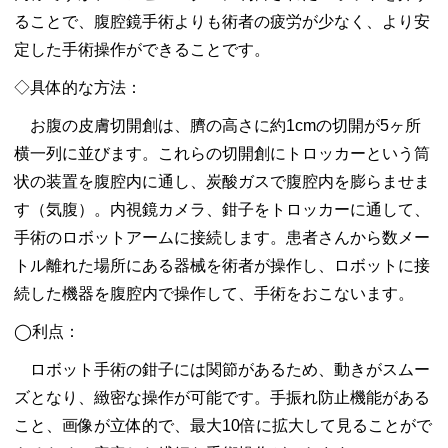
ることで、腹腔鏡手術よりも術者の疲労が少なく、より安
定した手術操作ができることです。
◇具体的な方法：
お腹の皮膚切開創は、臍の高さに約1cmの切開が5ヶ所
横一列に並びます。これらの切開創にトロッカーという筒
状の装置を腹腔内に通し、炭酸ガスで腹腔内を膨らませま
す（気腹）。内視鏡カメラ、鉗子をトロッカーに通して、
手術のロボットアームに接続します。患者さんから数メー
トル離れた場所にある器械を術者が操作し、ロボットに接
続した機器を腹腔内で操作して、手術をおこないます。
◯利点：
ロボット手術の鉗子には関節があるため、動きがスムー
ズとなり、緻密な操作が可能です。手振れ防止機能がある
こと、画像が立体的で、最大10倍に拡大して見ることがで