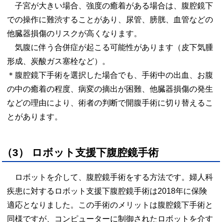
子宮が大きい場合、強度の癒着がある場合は、腹腔鏡下
での操作に難渋することがあり、尿管、膀胱、血管などの
他臓器損傷のリスクが高くなります。
気腹に伴う合併症が起こる可能性があります（皮下気腫
形成、炭酸ガス塞栓など）。
＊腹腔鏡下手術を選択した場合でも、手術中の出血、お腹
の中の癒着の程度、病変の摘出が困難、他臓器損傷の発生
などの理由により、術者の判断で開腹手術に切り替えるこ
とがあります。
（3） ロボット支援下腹腔鏡手術
ロボットを介して、腹腔鏡手術をする方法です。婦人科
疾患に対するロボット支援下腹腔鏡手術は2018年に保険
適応となりました。この手術のメリットは腹腔鏡下手術と
同様ですが、コンピューターに制御されたロボットを介す