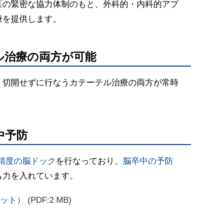
医
の緊密な協力体制のもと、外科的・内科的アプ
療を提供します。
ル治療の両方が可能
、切開せずに行なうカテーテル治療の両方が常時
中予防
高精度の脳ドック
を行なっており、
脳卒中の予防
も力を入れています。
ット）
(PDF:2 MB)