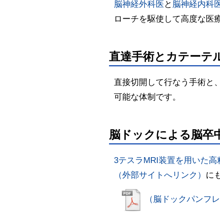
脳神経外科医
と
脳神経内科
ローチを駆使して高度な医
直達手術とカテーテ
直接切開して行なう手術と
可能な体制です。
脳ドックによる脳卒
3テスラMRI装置を用いた
（外部サイトへリンク）
に
（脳ドックパンフレ