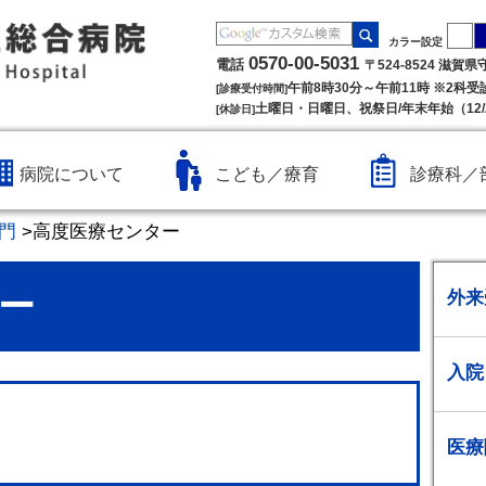
カラー設定
0570-00-5031
電話
〒524-8524 滋賀
午前8時30分～午前11時 ※2科
[診療受付時間]
土曜日・日曜日、祝祭日/年末年始（12/2
[休診日]
病院について
こども／療育
診療科／
門
>
高度医療センター
ー
外来
入院
医療