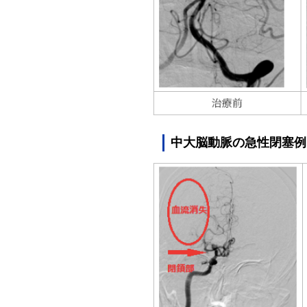
中大脳動脈の急性閉塞例