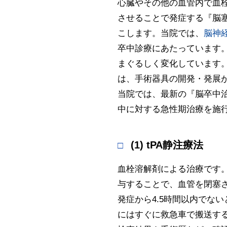
心臓やその他の血管内で血
させることで発症する『脳
こします。当院では、
脳神
卒中診療にあたっています
まぐるしく変化しています
は、手術器具の開発・発展
当院では、最新の『脳卒中
中に対する急性期治療を施
(1) tPA静注療法
血栓溶解剤による治療です。
与することで、血管を閉塞
発症から4.5時間以内でな
にはすぐに救急車で搬送する