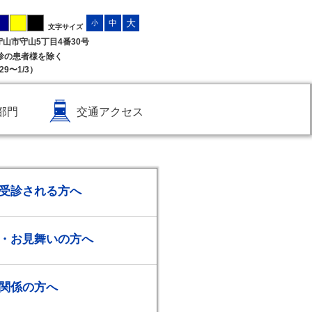
大
中
小
文字サイズ
県守山市守山5丁目4番30号
受診の患者様を除く
9〜1/3）
部門
交通アクセス
受診される方へ
・お見舞いの方へ
関係の方へ