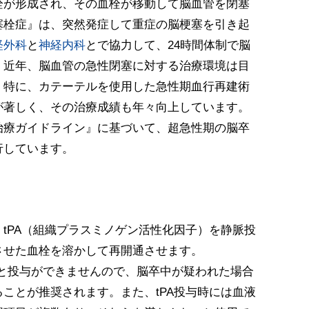
栓が形成され、その血栓が移動して脳血管を閉塞
塞栓症』は、突然発症して重症の脳梗塞を引き起
経外科
と
神経内科
とで協力して、24時間体制で脳
。近年、脳血管の急性閉塞に対する治療環境は目
。特に、カテーテルを使用した急性期血行再建術
が著しく、その治療成績も年々向上しています。
治療ガイドライン』に基づいて、超急性期の脳卒
行しています。
tPA（組織プラスミノゲン活性化因子）を静脈投
させた血栓を溶かして再開通させます。
いと投与ができませんので、脳卒中が疑われた場合
ことが推奨されます。また、tPA投与時には血液