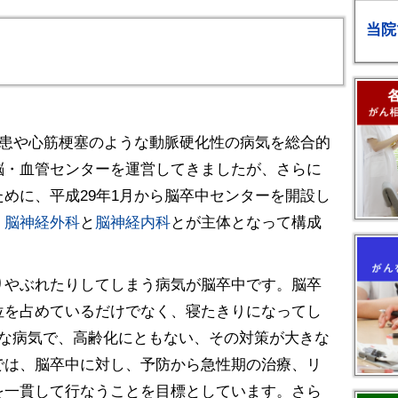
当院
疾患や心筋梗塞のような動脈硬化性の病気を総合的
脳・血管センターを運営してきましたが、さらに
めに、平成29年1月から脳卒中センターを開設し
、
脳神経外科
と
脳神経内科
とが主体となって構成
りやぶれたりしてしまう病気が脳卒中です。脳卒
位を占めているだけでなく、寝たきりになってし
要な病気で、高齢化にともない、その対策が大きな
では、脳卒中に対し、予防から急性期の治療、リ
を一貫して行なうことを目標としています。さら