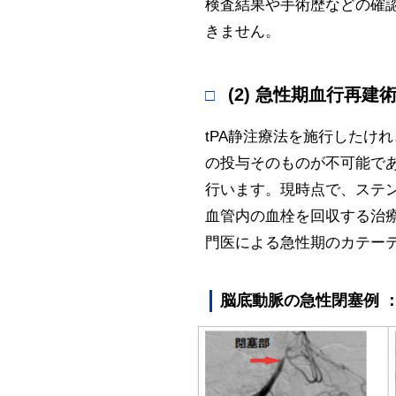
検査結果や手術歴などの確
きません。
(2) 急性期血行再建
tPA静注療法を施行したけ
の投与そのものが不可能で
行います。現時点で、ステ
血管内の血栓を回収する治
門医による急性期のカテー
脳底動脈の急性閉塞例 