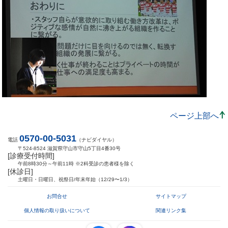
ページ上部へ
0570-00-5031
電話
（ナビダイヤル）
〒524-8524 滋賀県守山市守山5丁目4番30号
[診療受付時間]
午前8時30分～午前11時 ※2科受診の患者様を除く
[休診日]
土曜日・日曜日、祝祭日/年末年始（12/29〜1/3）
お問合せ
サイトマップ
個人情報の取り扱いについて
関連リンク集