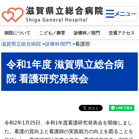
病院について
こども／療育
診療科／部門
交通アクセス
滋賀県立総合病院
>
診療科/部門
>
看護部
令和1年度 滋賀県立総合病
院 看護研究発表会
令和
2
年
1
月
25
日、令和
1
年度看護研究発表会を開催しまし
た。看護の質向上と看護師の実践能力の向上を図ることを