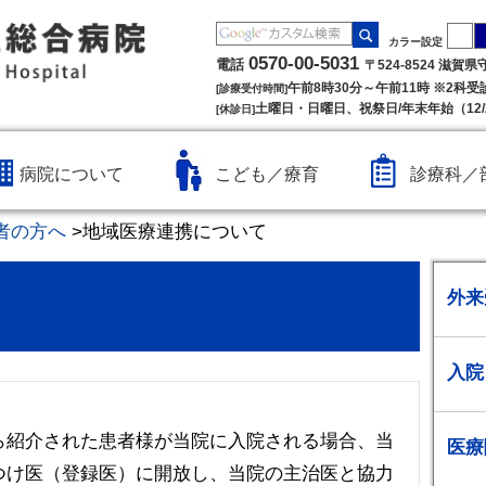
カラー設定
0570-00-5031
電話
〒524-8524 滋賀
午前8時30分～午前11時 ※2科
[診療受付時間]
土曜日・日曜日、祝祭日/年末年始（12/2
[休診日]
病院について
こども／療育
診療科／
者の方へ
>
地域医療連携について
外来
入院
ら紹介された患者様が当院に入院される場合、当
医療
つけ医（登録医）に開放し、当院の主治医と協力