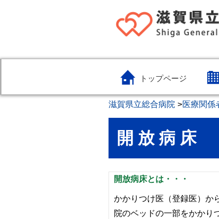
トップページ
滋賀県立総合病院
>
医療関係
開 放 病 床
開放病床とは・・・
かかりつけ医（登録医）か
院のベッドの一部をかかり