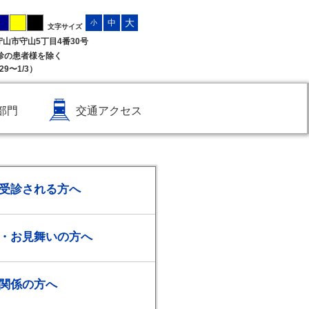
大
中
小
文字サイズ
県守山市守山5丁目4番30号
受診の患者様を除く
9〜1/3）
部門
交通アクセス
受診される方へ
・お見舞いの方へ
関係の方へ