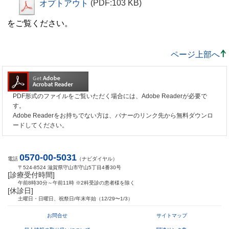
オプトアウト
(PDF:103 KB)
をご覧ください。
ページ上部へ
PDF形式のファイルをご覧いただく場合には、Adobe Readerが必要で
す。
Adobe Readerをお持ちでない方は、バナーのリンク先から無料ダウンロ
ードしてください。
0570-00-5031
電話
（ナビダイヤル）
〒524-8524 滋賀県守山市守山5丁目4番30号
[診療受付時間]
午前8時30分～午前11時 ※2科受診の患者様を除く
[休診日]
土曜日・日曜日、祝祭日/年末年始（12/29〜1/3）
お問合せ
サイトマップ