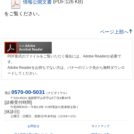
情報公開文書
(PDF:126 KB)
をご覧ください。
ページ上部へ
PDF形式のファイルをご覧いただく場合には、Adobe Readerが必要で
す。
Adobe Readerをお持ちでない方は、バナーのリンク先から無料ダウンロ
ードしてください。
0570-00-5031
電話
（ナビダイヤル）
〒524-8524 滋賀県守山市守山5丁目4番30号
[診療受付時間]
午前8時30分～午前11時 ※2科受診の患者様を除く
[休診日]
土曜日・日曜日、祝祭日/年末年始（12/29〜1/3）
お問合せ
サイトマップ