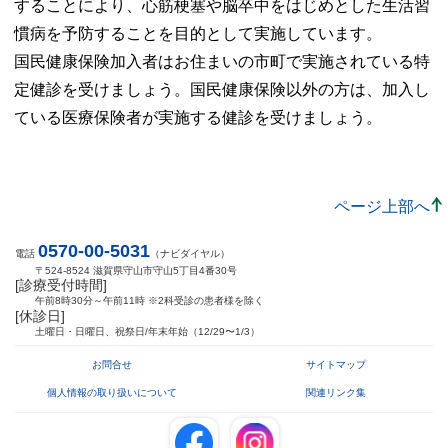
することにより、心筋梗塞や脳卒中をはじめとした生活習
慣病を予防することを目的として実施しています。
国民健康保険加入者はお住まいの市町で実施されている特
定健診を受けましょう。国民健康保険以外の方は、加入し
ている医療保険者が実施する健診を受けましょう。
ページ上部へ
0570-00-5031
電話
（ナビダイヤル）
〒524-8524 滋賀県守山市守山5丁目4番30号
[診療受付時間]
午前8時30分～午前11時 ※2科受診の患者様を除く
[休診日]
土曜日・日曜日、祝祭日/年末年始（12/29〜1/3）
お問合せ
サイトマップ
個人情報の取り扱いについて
関連リンク集