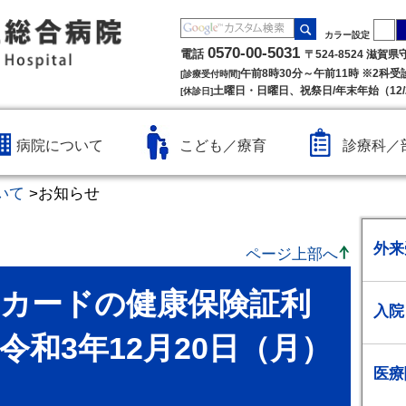
カラー設定
0570-00-5031
電話
〒524-8524 滋賀
午前8時30分～午前11時 ※2科
[診療受付時間]
土曜日・日曜日、祝祭日/年末年始（12/2
[休診日]
病院について
こども／療育
診療科／
いて
>
お知らせ
外来
ページ上部へ
カードの健康保険証利
入院
令和3年12月20日（月）
医療