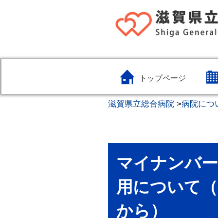
トップページ
滋賀県立総合病院
>
病院につ
マイナンバー
用について（
から）