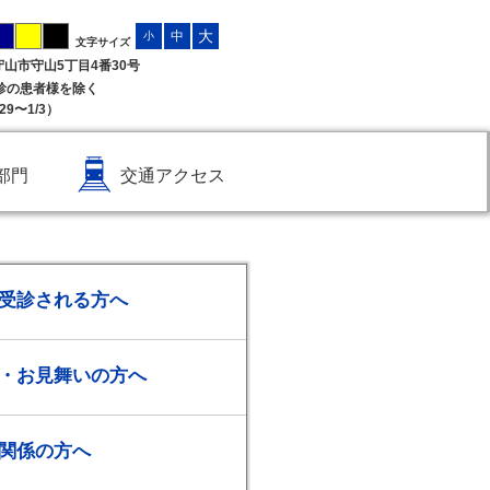
大
中
小
文字サイズ
県守山市守山5丁目4番30号
受診の患者様を除く
9〜1/3）
部門
交通アクセス
受診される方へ
・お見舞いの方へ
関係の方へ