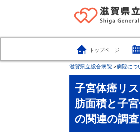
トップページ
滋賀県立総合病院
>
病院につ
子宮体癌リス
肪面積と子宮
の関連の調査