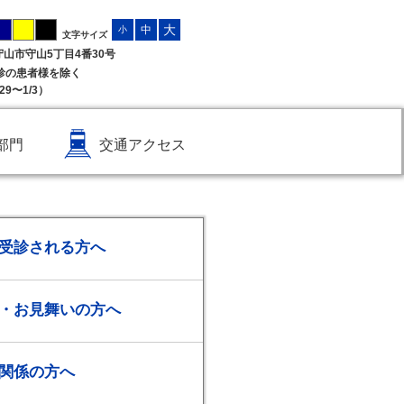
大
中
小
文字サイズ
県守山市守山5丁目4番30号
受診の患者様を除く
9〜1/3）
部門
交通アクセス
受診される方へ
・お見舞いの方へ
関係の方へ