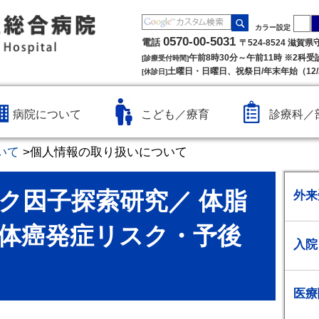
カラー設定
0570-00-5031
電話
〒524-8524 滋賀
午前8時30分～午前11時 ※2科
[診療受付時間]
土曜日・日曜日、祝祭日/年末年始（12/2
[休診日]
病院について
こども／療育
診療科／
いて
>
個人情報の取り扱いについて
ク因子探索研究／ 体脂
外来
体癌発症リスク・予後
入院
医療