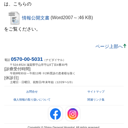
は、こちらの
情報公開文書
(Word2007～:46 KB)
をご覧ください。
ページ上部へ
0570-00-5031
電話
（ナビダイヤル）
〒524-8524 滋賀県守山市守山5丁目4番30号
[診療受付時間]
午前8時30分～午前11時 ※2科受診の患者様を除く
[休診日]
土曜日・日曜日、祝祭日/年末年始（12/29〜1/3）
お問合せ
サイトマップ
個人情報の取り扱いについて
関連リンク集
Copyright © Shiga General Hospital. All rights reserved.