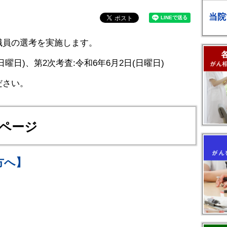
当院
職員の選考を実施します。
日曜日)、第2次考査:令和6年6月2日(日曜日)
ださい。
Rページ
方へ】