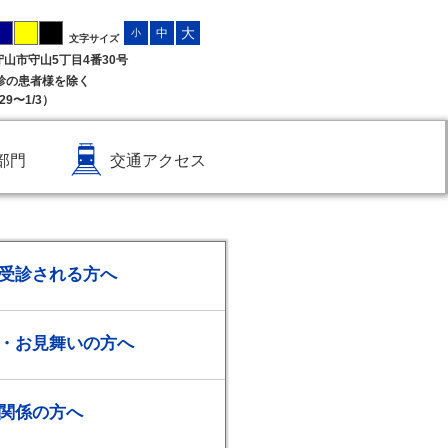
大
中
小
文字サイズ
県守山市守山5丁目4番30号
受診の患者様を除く
9〜1/3）
部門
交通アクセス
受診される方へ
・お見舞いの方へ
関係の方へ