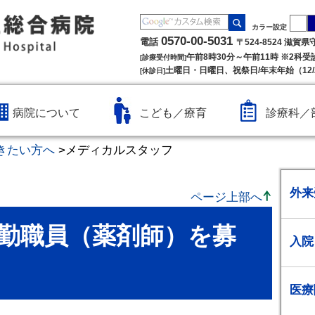
カラー設定
0570-00-5031
電話
〒524-8524 滋賀
午前8時30分～午前11時 ※2科
[診療受付時間]
土曜日・日曜日、祝祭日/年末年始（12/2
[休診日]
病院について
こども／療育
診療科／
きたい方へ
>
メディカルスタッフ
外来
ページ上部へ
勤職員（薬剤師）を募
入院
医療