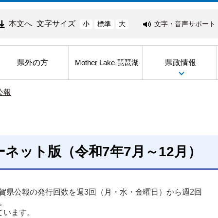
本文へ
文字サイズ
文字・音声サポート
小
標準
大
県外の方
県政情報
Mother Lake 琵琶湖
公報
ーネット版（令和7年7月～12月）
ら滋賀県公報の発行回数を週3回（月・水・金曜日）から週2回
。 
います。 