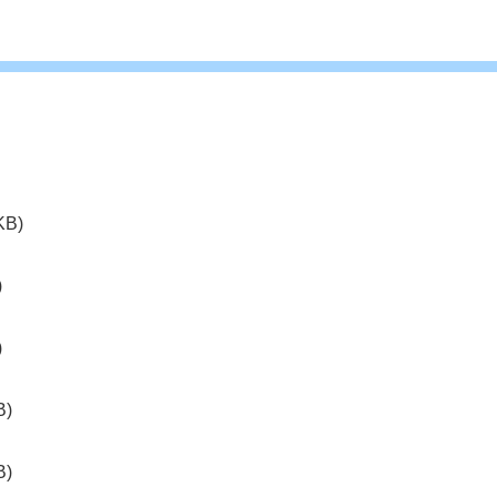
KB)
)
)
B)
B)