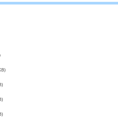
)
KB)
B)
B)
B)