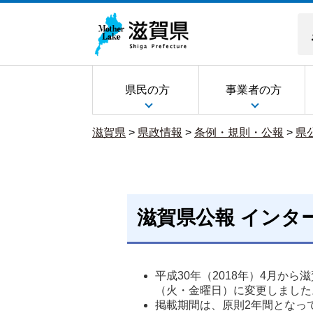
県民の方
事業者の方
滋賀県
>
県政情報
>
条例・規則・公報
>
県
滋賀県公報 インタ
平成30年（2018年）4月か
（火・金曜日）に変更しました
掲載期間は、原則2年間となって