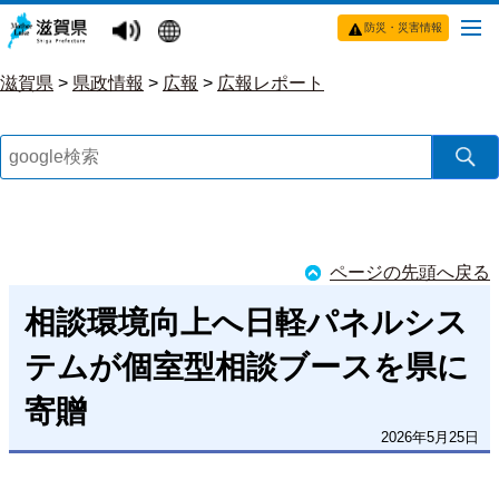
防災・災害情報
滋賀県
>
県政情報
>
広報
>
広報レポート
ページの先頭へ戻る
相談環境向上へ日軽パネルシス
テムが個室型相談ブースを県に
寄贈
2026年5月25日