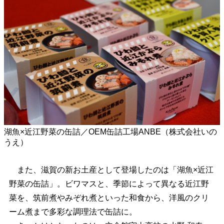
湖魚×近江野菜の缶詰／OEM缶詰工場ANBE（株式会社いの
うえ）
また、滋賀の新お土産として登場したのは「湖魚×近江
野菜の缶詰」。ビワマスと、季節によって異なる近江野
菜を、筑前煮やみぞれ煮といった和食から、洋風のクリ
ーム煮まで多彩な調理法で缶詰に。