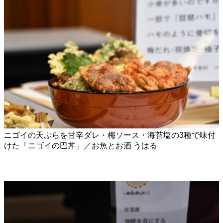
ニゴイの天ぷらを甘辛ダレ・梅ソース・海苔塩の3種で味付
けた「ニゴイの巴丼」／お魚とお酒 うはる