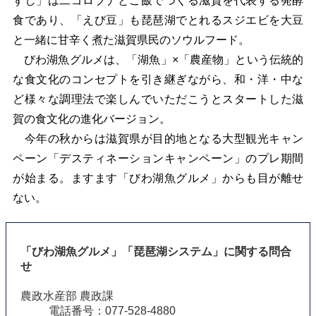
ずし」は二ゴロブナとご飯でつくる滋賀を代表する発酵
食であり、「えび豆」も琵琶湖でとれるスジエビを大豆
と一緒に甘辛く煮た滋賀県民のソウルフード。
びわ湖魚グルメは、「湖魚」×「農産物」という伝統的
な食文化のコンセプトを引き継ぎながら、和・洋・中な
ど様々な調理法で楽しんでいただこうとスタートした滋
賀の食文化の進化バージョン。
今年の秋からは滋賀県が目的地となる大型観光キャン
ペーン「デスティネーションキャンペーン」のプレ期間
が始まる。ますます「びわ湖魚グルメ」からも目が離せ
ない。
「びわ湖魚グルメ」「琵琶湖システム」に関する問合
せ
農政水産部 農政課
電話番号：077-528-4880