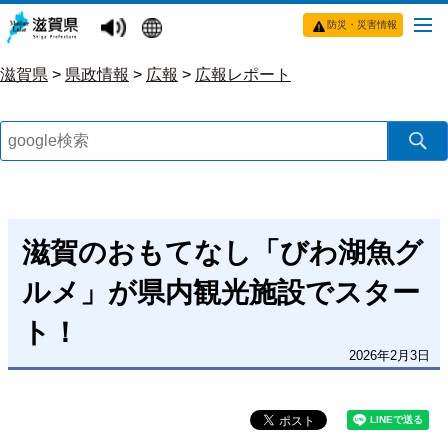
防災・災害情報
滋賀県
>
県政情報
>
広報
>
広報レポート
滋賀のおもてなし「びわ湖魚グ
ルメ」が県内観光施設でスター
ト！
2026年2月3日