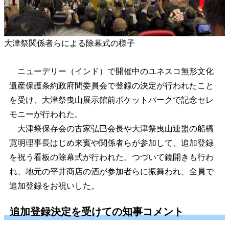
大津祭関係者らによる除幕式の様子
ニューデリー（インド）で開催中のユネスコ無形文化
遺産保護条約政府間委員会で登録の決定が行われたこと
を受け、大津祭曳山展示館前ポケットパークで記念セレ
モニーが行われた。
大津祭保存会の古家弘巳会長や大津祭曳山連盟の船橋
寛明理事長はじめ来賓や関係者らが参加して、追加登録
を祝う看板の除幕式が行われた。つづいて鏡開きも行わ
れ、地元の平井商店の酒が参加者らに振舞われ、全員で
追加登録をお祝いした。
追加登録決定を受けての知事コメント