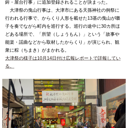
鉾・屋台行事」に追加登録されることが決まった。
大津祭の曳山行事は、大津市にある天孫神社の例祭に
行われる行事で、からくり人形を載せた13基の曳山が囃
子を奏でながら町内を巡行する。巡行の途中に30カ所ほ
どある場所で、「所望（しょうもん）」という「故事や
能楽・謡曲などから取材したからくり」が演じられ、観
衆に粽（ちまき）がまかれる。
大津祭の様子は10月14日付け広報レポートで詳報してい
る。