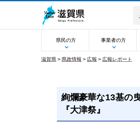
県民の方
事業者の方
滋賀県
>
県政情報
>
広報
>
広報レポート
絢爛豪華な13基の
『大津祭』