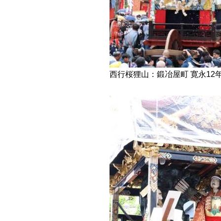
西行桜狸山：鍛冶屋町 寛永12年