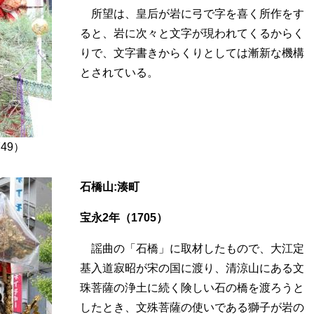
所望は、皇后が岩に弓で字を喜く所作をす
ると、岩に次々と文字が現われてくるからく
りで、文字書きからくりとしては漸新な機構
とされている。
49）
石橋山:湊町
宝永2年（1705）
謡曲の「石橋」に取材したもので、大江定
基入道寂昭が宋の国に渡り、清涼山にある文
珠菩薩の浄土に続く険しい石の橋を渡ろうと
したとき、文殊菩薩の使いである獅子が岩の