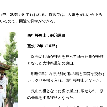
巡行中、20数カ所で行われる。宵宮では、人形を曳山から下ろ
いるので、間近で見学ができる。
西行桜狸山：鍛冶屋町
寛永12年（1635）
塩売治兵衛が狸面を被って踊った事が発祥
となった大津祭最初の曳山。
明暦2年に西行法師が桜の精と問答を交わす
カラクリを採り入れ、西行桜狸山となった。
曳山の祖となった狸は屋上に載せられ、祭
の先導をする守護となった。