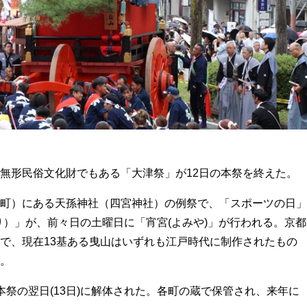
無形民俗文化財でもある「大津祭」が12日の本祭を終えた。
町）にある天孫神社（四宮神社）の例祭で、「スポーツの日」
り）」が、前々日の土曜日に「宵宮(よみや)」が行われる。京都
で、現在13基ある曳山はいずれも江戸時代に制作されたもの
。
祭の翌日(13日)に解体された。各町の蔵で保管され、来年に