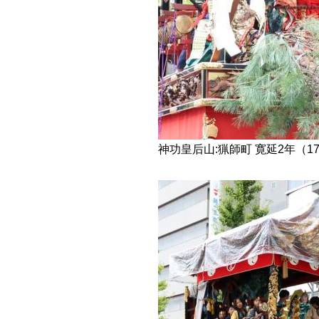
神功皇后山:猟師町 寛延2年（17