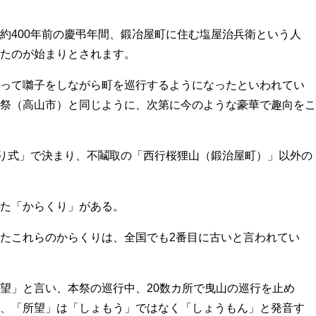
400年前の慶弔年間、鍛冶屋町に住む塩屋治兵衛という人
たのが始まりとされます。
って囃子をしながら町を巡行するようになったといわれてい
祭（高山市）と同じように、次第に今のような豪華で趣向をこ
り式」で決まり、不鬮取の「西行桜狸山（鍛治屋町）」以外の
た「からくり」がある。
たこれらのからくりは、全国でも2番目に古いと言われてい
望」と言い、本祭の巡行中、20数カ所で曳山の巡行を止め
、「所望」は「しょもう」ではなく「しょうもん」と発音す