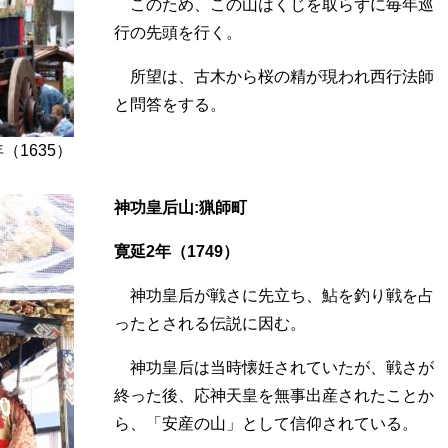
このため、この山はくじを取らずに毎年巡
行の先頭を行く。
所望は、古木から桜の精が現われ西行法師
と問答をする。
（1635）
神功皇后山:猟師町
寛延2年（1749）
神功皇后が戦さに先立ち、鮎を釣り戦を占
ったとされる伝説に因む。
神功皇后は当時懐妊されていたが、戦さが
終った後、応神天皇を無事出産されたことか
ら、「安産の山」として信仰されている。