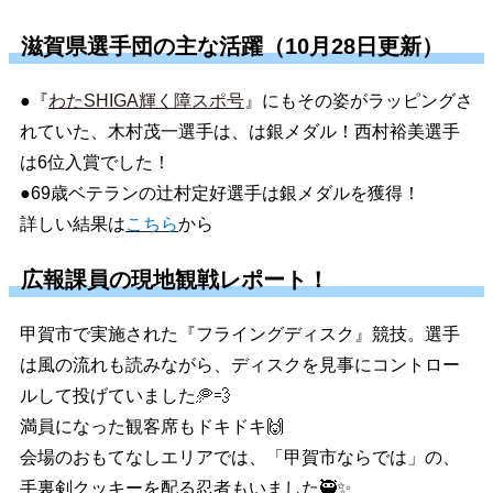
滋賀県選手団の主な活躍（10月28日更新）
●『
わたSHIGA輝く障スポ号
』にもその姿がラッピングさ
れていた、木村茂一選手は、は銀メダル！西村裕美選手
は6位入賞でした！
●69歳ベテランの辻村定好選手は銀メダルを獲得！
詳しい結果は
こちら
から
広報課員の現地観戦レポート！
甲賀市で実施された『フライングディスク』競技。選手
は風の流れも読みながら、ディスクを見事にコントロー
ルして投げていました🥏💨
満員になった観客席もドキドキ🙌
会場のおもてなしエリアでは、「甲賀市ならでは」の、
手裏剣クッキーを配る忍者もいました🥷✨