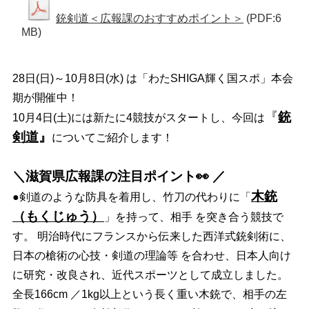
銃剣道＜広報課のおすすめポイント＞
(PDF:6
MB)
28日(日)～10月8日(水) は「わたSHIGA輝く国スポ」本会
期が開催中！
『
銃
10月4日(土)には新たに4競技がスタートし、今回は
剣道
』
についてご紹介します！
＼滋賀県広報課の注目ポイント👀 ／
木銃
●剣道のような防具を着用し、竹刀の代わりに「
（もくじゅう）
」を持って、相手 を突き合う競技で
す。 明治時代にフランスから伝来した西洋式銃剣術に、
日本の槍術の心技・剣道の理論等 を合わせ、日本人向け
に研究・改良され、近代スポーツとして成立しました。
全長166cm ／1kg以上という長く重い木銃で、相手の左