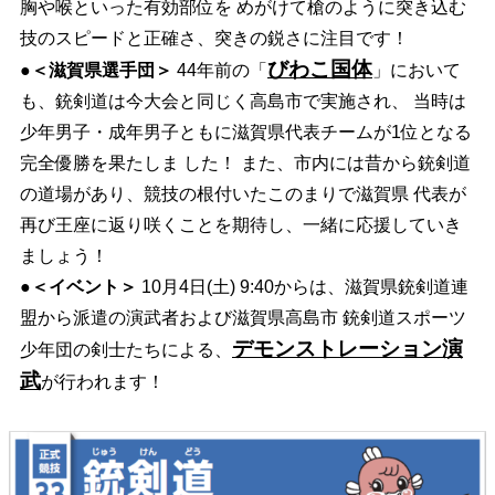
胸や喉といった有効部位を めがけて槍のように突き込む
技のスピードと正確さ、突きの鋭さに注目です！
びわこ国体
●
＜滋賀県選手団＞
44年前の「
」において
も、銃剣道は今大会と同じく高島市で実施され、 当時は
少年男子・成年男子ともに滋賀県代表チームが1位となる
完全優勝を果たしま した！ また、市内には昔から銃剣道
の道場があり、競技の根付いたこのまりで滋賀県 代表が
再び王座に返り咲くことを期待し、一緒に応援していき
ましょう！
●
＜イベント＞
10月4日(土) 9:40からは、滋賀県銃剣道連
盟から派遣の演武者および滋賀県高島市 銃剣道スポーツ
デモンストレーション演
少年団の剣士たちによる、
武
が行われます！