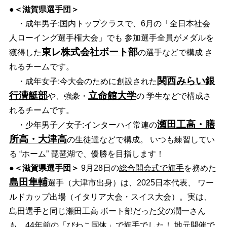
●
＜滋賀県選手団＞
・成年男子:国内トップクラスで、6月の「全日本社会
人ローイング選手権大会」でも 参加選手全員がメダルを
東レ株式会社ボート部
獲得した
の選手などで構成 さ
れるチームです。
関西みらい銀
・成年女子:今大会のために創設された
行漕艇部
立命館大学
や、強豪・
の 学生などで構成さ
れるチームです。
瀬田工高・膳
・少年男子／女子:インターハイ常連の
所高・大津高
の生徒達などで構成。 いつも練習してい
る “ホーム” 琵琶湖で、優勝を目指します！
●
＜滋賀県選手団＞
9月28日の
総合開会式で旗手
を務めた
島田隼輔
選手（大津市出身）は、2025日本代表、 ワー
ルドカップ出場（イタリア大会・スイス大会）。実は、
島田選手と同じ瀬田工高 ボート部だった父の潤一さん
も、44年前の「びわこ国体」で旗手でした！ 地元開催で