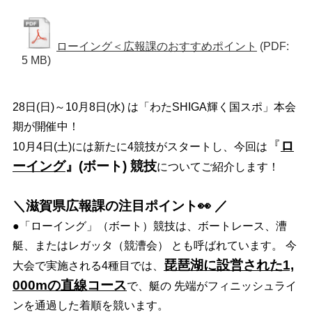
ローイング＜広報課のおすすめポイント
(PDF:
5 MB)
28日(日)～10月8日(水) は「わたSHIGA輝く国スポ」本会
期が開催中！
『
ロ
10月4日(土)には新たに4競技がスタートし、今回は
ーイング
』(ボート) 競技
についてご紹介します！
＼滋賀県広報課の注目ポイント👀 ／
●「ローイング」（ボート）競技は、ボートレース、漕
艇、またはレガッタ（競漕会） とも呼ばれています。 今
琵琶湖に設営された1,
大会で実施される4種目では、
000mの直線コース
で、艇の 先端がフィニッシュライ
ンを通過した着順を競います。