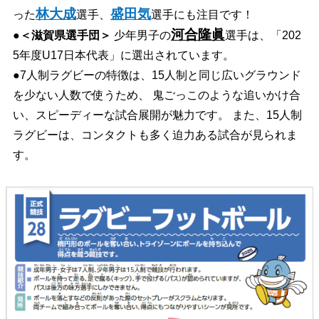
林大成
盛田気
った
選手、
選手にも注目です！
河合隆眞
●
＜滋賀県選手団＞
少年男子の
選手は、「202
5年度U17日本代表」に選出されています。
●7人制ラグビーの特徴は、15人制と同じ広いグラウンド
を少ない人数で使うため、 鬼ごっこのような追いかけ合
い、スピーディーな試合展開が魅力です。 また、15人制
ラグビーは、コンタクトも多く迫力ある試合が見られま
す。