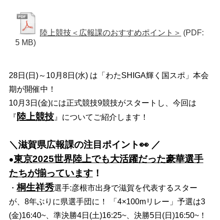
陸上競技＜広報課のおすすめポイント＞
(PDF:
5 MB)
28日(日)～10月8日(水) は「わたSHIGA輝く国スポ」本会
期が開催中！
10月3日(金)には正式競技9競技がスタートし、今回は
陸上競技
『
』についてご紹介します！
＼滋賀県広報課の注目ポイント👀 ／
東京2025世界陸上でも大活躍だった豪華選手
●
たちが揃っています
！
桐生祥秀
・
選手:彦根市出身で滋賀を代表するスター
が、8年ぶりに県選手団に！ 「4×100mリレー」予選は3
(金)16:40~、準決勝4日(土)16:25~、決勝5日(日)16:50~！