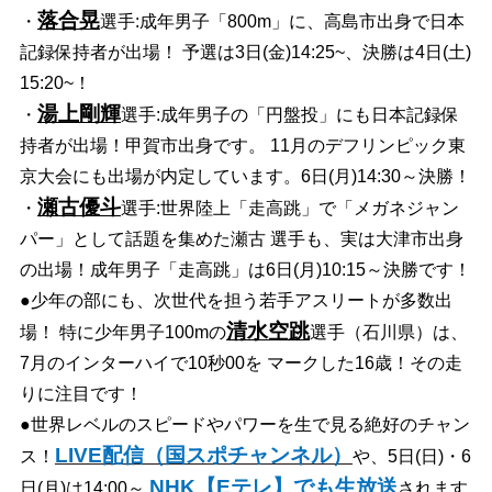
落合晃
・
選手:成年男子「800m」に、高島市出身で日本
記録保持者が出場！ 予選は3日(金)14:25~、決勝は4日(土)
15:20~！
湯上剛輝
・
選手:成年男子の「円盤投」にも日本記録保
持者が出場！甲賀市出身です。 11月のデフリンピック東
京大会にも出場が内定しています。6日(月)14:30～決勝！
瀬古優斗
・
選手:世界陸上「走高跳」で「メガネジャン
パー」として話題を集めた瀬古 選手も、実は大津市出身
の出場！成年男子「走高跳」は6日(月)10:15～決勝です！
●少年の部にも、次世代を担う若手アスリートが多数出
清水空跳
場！ 特に少年男子100mの
選手（石川県）は、
7月のインターハイで10秒00を マークした16歳！その走
りに注目です！
●世界レベルのスピードやパワーを生で見る絶好のチャン
LIVE配信（国スポチャンネル）
ス！
や、5日(日)・6
NHK【Eテレ】でも生放送
日(月)は14:00～
されます