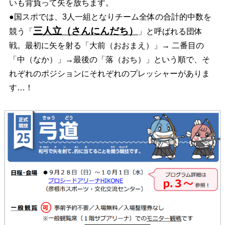
いも背負って矢を放ち
ます。
●
国スポでは、3人一組となりチーム全体の合計的中数を
三人立（さんにんだち）
競う「
」
と呼ばれる団体
戦。最初に矢を射る「大前（おおまえ）」→ 二番目の
「中（なか）」→
最後の「落（おち）」という順で、そ
れぞれのポジションにそれぞれのプレッシャーが
ありま
す…！