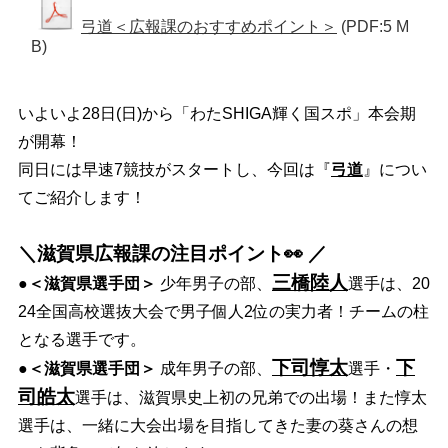
弓道＜広報課のおすすめポイント＞
(PDF:5 M
B)
いよいよ28日(日)から「わたSHIGA輝く国スポ」本会期
が開幕！
同日には早速7競技がスタートし、今回は『
弓道
』につい
てご紹介します！
＼滋賀県広報課の注目ポイント👀 ／
三橋陸人
●
＜滋賀県選手団＞
少年男子の部、
選手は、20
24全国高校選抜大会で男子個人2位の実力者！チームの柱
となる選手です。
下司惇太
下
●
＜滋賀県選手団＞
成年男子の部、
選手・
司皓太
選手は、滋賀県史上初の兄弟での出場！
また惇太
選手は、一緒に大会出場を目指してきた妻の葵さんの想