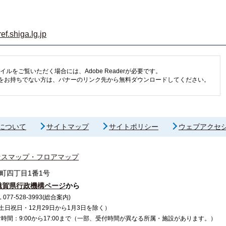
f.shiga.lg.jp
イルをご覧いただく場合には、Adobe Readerが必要です。
eaderをお持ちでない方は、バナーのリンク先から無料ダウンロードしてください。
について
サイトマップ
サイトポリシー
ウェブアクセ
セスマップ・フロアマップ
町四丁目1番1号
滋賀県行政機構ページ
から
7-528-3993(総合案内)
で（土日祝日・12月29日から1月3日を除く）
間：9:00から17:00まで（一部、受付時間が異なる所属・施設があります。）