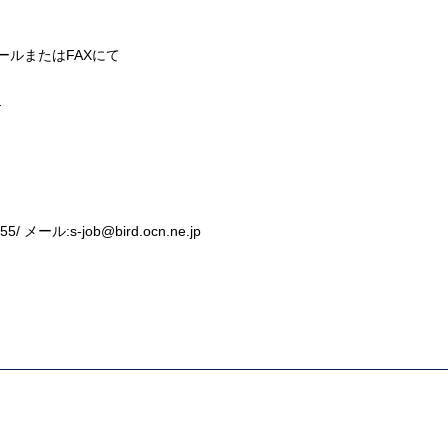
ルまたはFAXにて
ら
455/ メール:
s-job@bird.ocn.ne.jp