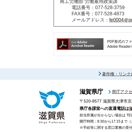
商工労働部 労働雇用政策課
電話番号：077-528-3759
FAX番号：077-528-4873
メールアドレス：
fe0004＠pre
PDF形式のファ
Adobe R
著作権・リンク
滋賀県庁
県庁アク
〒520-8577
滋賀県大津市京
県庁各課室への直通電話は
担当所属が分からない場合は TEL 07
開庁時間：8:30から17:15ま
※手続等に関する窓口業務の受付時