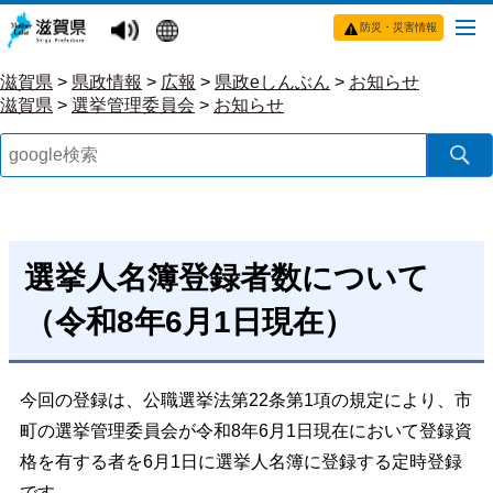
防災・災害情報
滋賀県
>
県政情報
>
広報
>
県政eしんぶん
>
お知らせ
滋賀県
>
選挙管理委員会
>
お知らせ
選挙人名簿登録者数について
（令和8年6月1日現在）
今回の登録は、公職選挙法第22条第1項の規定により、市
町の選挙管理委員会が令和8年6月1日現在において登録資
格を有する者を6月1日に選挙人名簿に登録する定時登録
です。