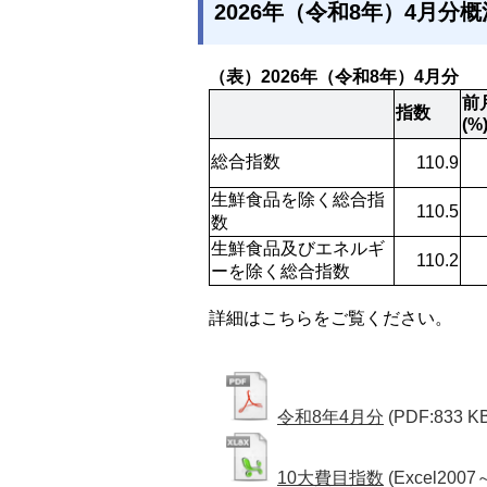
2026年（令和8年）4月分概
（表）2026年（令和8年）4月分
前
指数
(%
総合指数
110.9
生鮮食品を除く総合指
110.5
数
生鮮食品及びエネルギ
110.2
ーを除く総合指数
詳細はこちらをご覧ください。
令和8年4月分
(PDF:833 K
10大費目指数
(Excel2007